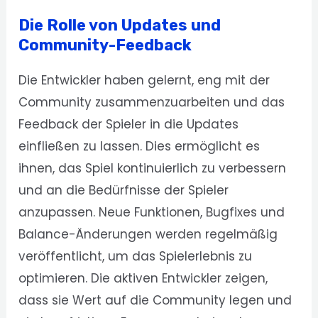
Die Rolle von Updates und
Community-Feedback
Die Entwickler haben gelernt, eng mit der
Community zusammenzuarbeiten und das
Feedback der Spieler in die Updates
einfließen zu lassen. Dies ermöglicht es
ihnen, das Spiel kontinuierlich zu verbessern
und an die Bedürfnisse der Spieler
anzupassen. Neue Funktionen, Bugfixes und
Balance-Änderungen werden regelmäßig
veröffentlicht, um das Spielerlebnis zu
optimieren. Die aktiven Entwickler zeigen,
dass sie Wert auf die Community legen und