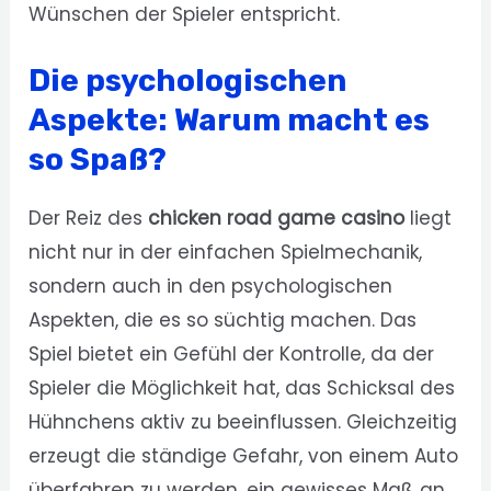
Wünschen der Spieler entspricht.
Die psychologischen
Aspekte: Warum macht es
so Spaß?
Der Reiz des
chicken road game casino
liegt
nicht nur in der einfachen Spielmechanik,
sondern auch in den psychologischen
Aspekten, die es so süchtig machen. Das
Spiel bietet ein Gefühl der Kontrolle, da der
Spieler die Möglichkeit hat, das Schicksal des
Hühnchens aktiv zu beeinflussen. Gleichzeitig
erzeugt die ständige Gefahr, von einem Auto
überfahren zu werden, ein gewisses Maß an