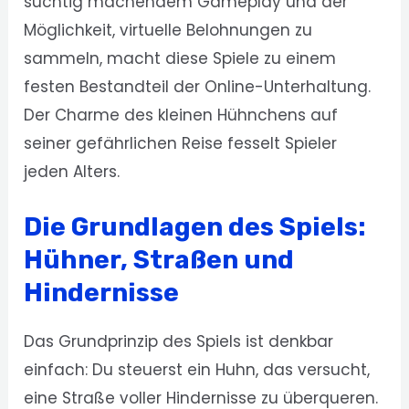
süchtig machendem Gameplay und der
Möglichkeit, virtuelle Belohnungen zu
sammeln, macht diese Spiele zu einem
festen Bestandteil der Online-Unterhaltung.
Der Charme des kleinen Hühnchens auf
seiner gefährlichen Reise fesselt Spieler
jeden Alters.
Die Grundlagen des Spiels:
Hühner, Straßen und
Hindernisse
Das Grundprinzip des Spiels ist denkbar
einfach: Du steuerst ein Huhn, das versucht,
eine Straße voller Hindernisse zu überqueren.