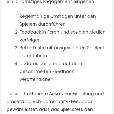
ein langfristiges Engagement eingehen.
Regelmäßige Umfragen unter den
Spielern durchführen.
Feedback in Foren und sozialen Medien
verfolgen.
Beta-Tests mit ausgewählten Spielern
durchführen.
Updates basierend auf dem
gesammelten Feedback
veröffentlichen.
Dieser strukturierte Ansatz zur Einholung und
Umsetzung von Community-Feedback
gewährleistet, dass das Spiel stets den