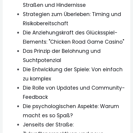
Straßen und Hindernisse
Strategien zum Überleben: Timing und
Risikobereitschaft
Die Anziehungskraft des Glücksspiel-
Elements: "Chicken Road Game Casino"
Das Prinzip der Belohnung und
Suchtpotenzial
Die Entwicklung der Spiele: Von einfach
zu komplex
Die Rolle von Updates und Community-
Feedback
Die psychologischen Aspekte: Warum
macht es so Spaß?
Jenseits der Straße: