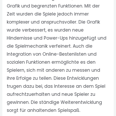
Grafik und begrenzten Funktionen. Mit der
Zeit wurden die Spiele jedoch immer
komplexer und anspruchsvoller. Die Grafik
wurde verbessert, es wurden neue
Hindernisse und Power-Ups hinzugefügt und
die Spielmechanik verfeinert. Auch die
Integration von Online-Bestenlisten und
sozialen Funktionen ermöglichte es den
Spielern, sich mit anderen zu messen und
ihre Erfolge zu teilen. Diese Entwicklungen
trugen dazu bei, das Interesse an dem Spiel
aufrechtzuerhalten und neue Spieler zu
gewinnen. Die ständige Weiterentwicklung
sorgt für anhaltenden Spielspaß.