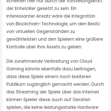
scheinen hier nur durch die Vorstellungskraft
der Entwickler gesetzt zu sein. Ein
interessanter Ansatz wäre die Integration
von Blockchain-Technologie, um den Besitz
von virtuellen Gegenständen zu
gewährleisten und den Spielern eine größere
Kontrolle über ihre Assets zu geben.
Die zunehmende Verbreitung von Cloud
Gaming könnte ebenfalls dazu beitragen,
dass diese Spiele einem noch breiteren
Publikum zugänglich gemacht werden. Durch
das Streaming der Spiele über das Internet
können Spieler diese auch auf Geräten
spielen, die keine leistungsstarke Hardware