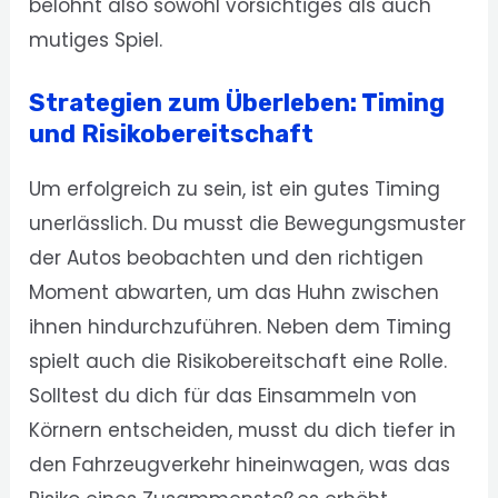
belohnt also sowohl vorsichtiges als auch
mutiges Spiel.
Strategien zum Überleben: Timing
und Risikobereitschaft
Um erfolgreich zu sein, ist ein gutes Timing
unerlässlich. Du musst die Bewegungsmuster
der Autos beobachten und den richtigen
Moment abwarten, um das Huhn zwischen
ihnen hindurchzuführen. Neben dem Timing
spielt auch die Risikobereitschaft eine Rolle.
Solltest du dich für das Einsammeln von
Körnern entscheiden, musst du dich tiefer in
den Fahrzeugverkehr hineinwagen, was das