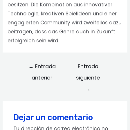
besitzen. Die Kombination aus innovativer
Technologie, kreativen Spielideen und einer
engagierten Community wird zweifellos dazu
beitragen, dass das Genre auch in Zukunft
erfolgreich sein wird.
←
Entrada
Entrada
anterior
siguiente
→
Dejar un comentario
Tu dirección de correo electrónico no