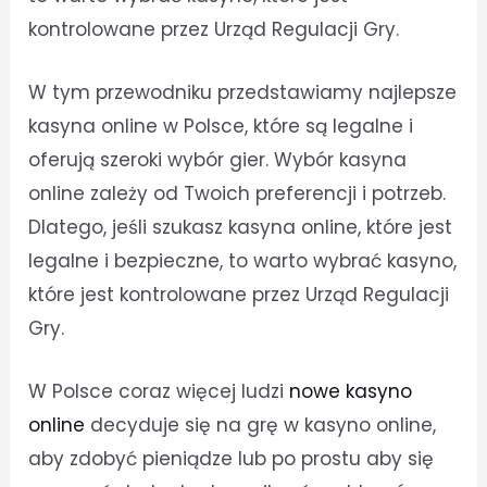
kontrolowane przez Urząd Regulacji Gry.
W tym przewodniku przedstawiamy najlepsze
kasyna online w Polsce, które są legalne i
oferują szeroki wybór gier. Wybór kasyna
online zależy od Twoich preferencji i potrzeb.
Dlatego, jeśli szukasz kasyna online, które jest
legalne i bezpieczne, to warto wybrać kasyno,
które jest kontrolowane przez Urząd Regulacji
Gry.
W Polsce coraz więcej ludzi
nowe kasyno
online
decyduje się na grę w kasyno online,
aby zdobyć pieniądze lub po prostu aby się