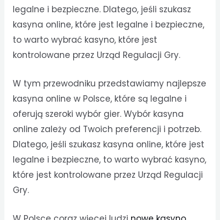
legalne i bezpieczne. Dlatego, jeśli szukasz
kasyna online, które jest legalne i bezpieczne,
to warto wybrać kasyno, które jest
kontrolowane przez Urząd Regulacji Gry.
W tym przewodniku przedstawiamy najlepsze
kasyna online w Polsce, które są legalne i
oferują szeroki wybór gier. Wybór kasyna
online zależy od Twoich preferencji i potrzeb.
Dlatego, jeśli szukasz kasyna online, które jest
legalne i bezpieczne, to warto wybrać kasyno,
które jest kontrolowane przez Urząd Regulacji
Gry.
W Polsce coraz więcej ludzi
nowe kasyno