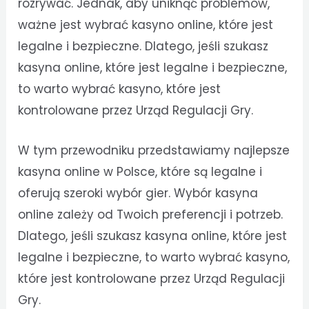
rozrywać. Jednak, aby uniknąć problemów,
ważne jest wybrać kasyno online, które jest
legalne i bezpieczne. Dlatego, jeśli szukasz
kasyna online, które jest legalne i bezpieczne,
to warto wybrać kasyno, które jest
kontrolowane przez Urząd Regulacji Gry.
W tym przewodniku przedstawiamy najlepsze
kasyna online w Polsce, które są legalne i
oferują szeroki wybór gier. Wybór kasyna
online zależy od Twoich preferencji i potrzeb.
Dlatego, jeśli szukasz kasyna online, które jest
legalne i bezpieczne, to warto wybrać kasyno,
które jest kontrolowane przez Urząd Regulacji
Gry.