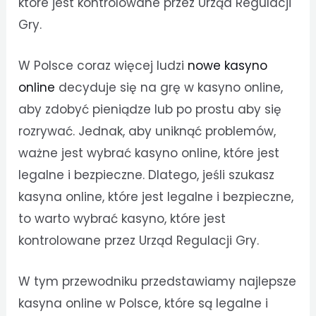
które jest kontrolowane przez Urząd Regulacji
Gry.
W Polsce coraz więcej ludzi
nowe kasyno
online
decyduje się na grę w kasyno online,
aby zdobyć pieniądze lub po prostu aby się
rozrywać. Jednak, aby uniknąć problemów,
ważne jest wybrać kasyno online, które jest
legalne i bezpieczne. Dlatego, jeśli szukasz
kasyna online, które jest legalne i bezpieczne,
to warto wybrać kasyno, które jest
kontrolowane przez Urząd Regulacji Gry.
W tym przewodniku przedstawiamy najlepsze
kasyna online w Polsce, które są legalne i