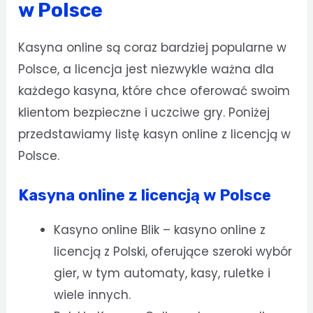
w Polsce
Kasyna online są coraz bardziej popularne w
Polsce, a licencja jest niezwykle ważna dla
każdego kasyna, które chce oferować swoim
klientom bezpieczne i uczciwe gry. Poniżej
przedstawiamy listę kasyn online z licencją w
Polsce.
Kasyna online z licencją w Polsce
Kasyno online Blik – kasyno online z
licencją z Polski, oferujące szeroki wybór
gier, w tym automaty, kasy, ruletke i
wiele innych.