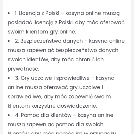
1. Licencja z Polski – kasyna online muszą
posiadać licencję z Polski, aby móc oferować
swoim klientom gry online.
2. Bezpieczeństwo danych – kasyna online
muszą zapewniać bezpieczeństwo danych
swoich klientów, aby móc chronić ich
prywatność.
3. Gry uczciwe i sprawiedliwe – kasyna
online muszą oferować gry uczciwe i
sprawiedliwe, aby móc zapewnić swoim
klientom korzystne doświadczenie.
4. Pomoc dla klientów – kasyna online
muszą zapewniać pomoc dla swoich
klientów, aby móc pomóc im w przypadku