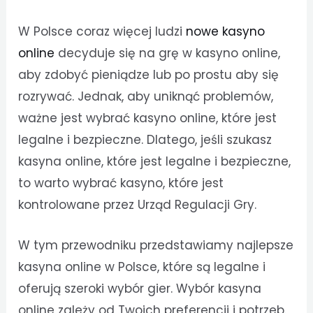
W Polsce coraz więcej ludzi
nowe kasyno
online
decyduje się na grę w kasyno online,
aby zdobyć pieniądze lub po prostu aby się
rozrywać. Jednak, aby uniknąć problemów,
ważne jest wybrać kasyno online, które jest
legalne i bezpieczne. Dlatego, jeśli szukasz
kasyna online, które jest legalne i bezpieczne,
to warto wybrać kasyno, które jest
kontrolowane przez Urząd Regulacji Gry.
W tym przewodniku przedstawiamy najlepsze
kasyna online w Polsce, które są legalne i
oferują szeroki wybór gier. Wybór kasyna
online zależy od Twoich preferencji i potrzeb.