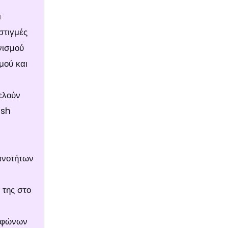
ι
στιγμές
νισμού
μού και
ελούν
ash
ανοτήτων
 της στο
εφώνων