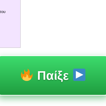
του
Παίξε