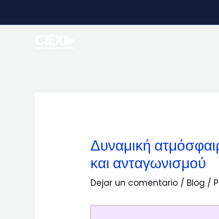
Ir
Navegación
al
de
contenido
entradas
Δυναμική ατμόσφαιρ
και ανταγωνισμού
Dejar un comentario
/
Blog
/ 