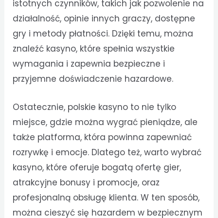
istotnych czynników, takich jak pozwolenie na
działalność, opinie innych graczy, dostępne
gry i metody płatności. Dzięki temu, można
znaleźć kasyno, które spełnia wszystkie
wymagania i zapewnia bezpieczne i
przyjemne doświadczenie hazardowe.
Ostatecznie, polskie kasyno to nie tylko
miejsce, gdzie można wygrać pieniądze, ale
także platforma, która powinna zapewniać
rozrywkę i emocje. Dlatego też, warto wybrać
kasyno, które oferuje bogatą ofertę gier,
atrakcyjne bonusy i promocje, oraz
profesjonalną obsługę klienta. W ten sposób,
można cieszyć się hazardem w bezpiecznym