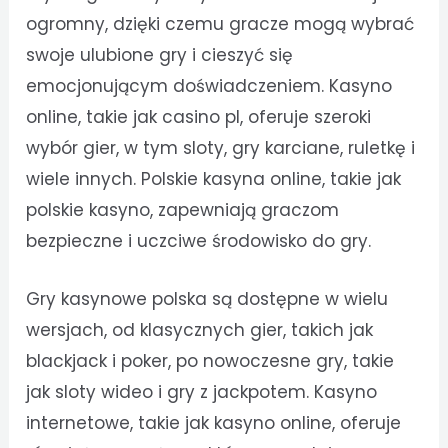
ogromny, dzięki czemu gracze mogą wybrać
swoje ulubione gry i cieszyć się
emocjonującym doświadczeniem. Kasyno
online, takie jak casino pl, oferuje szeroki
wybór gier, w tym sloty, gry karciane, ruletkę i
wiele innych. Polskie kasyna online, takie jak
polskie kasyno, zapewniają graczom
bezpieczne i uczciwe środowisko do gry.
Gry kasynowe polska są dostępne w wielu
wersjach, od klasycznych gier, takich jak
blackjack i poker, po nowoczesne gry, takie
jak sloty wideo i gry z jackpotem. Kasyno
internetowe, takie jak kasyno online, oferuje