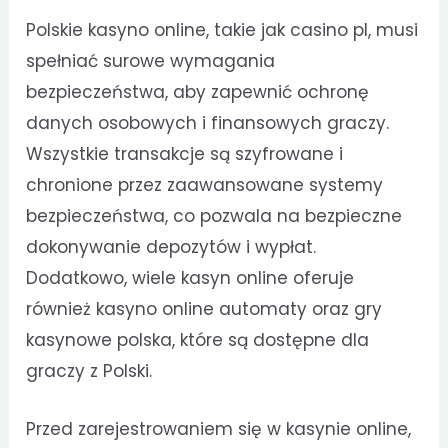
Polskie kasyno online, takie jak casino pl, musi
spełniać surowe wymagania
bezpieczeństwa, aby zapewnić ochronę
danych osobowych i finansowych graczy.
Wszystkie transakcje są szyfrowane i
chronione przez zaawansowane systemy
bezpieczeństwa, co pozwala na bezpieczne
dokonywanie depozytów i wypłat.
Dodatkowo, wiele kasyn online oferuje
również kasyno online automaty oraz gry
kasynowe polska, które są dostępne dla
graczy z Polski.
Przed zarejestrowaniem się w kasynie online,