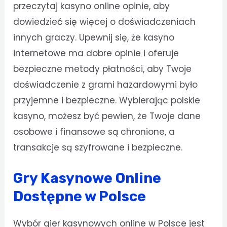
przeczytaj kasyno online opinie, aby
dowiedzieć się więcej o doświadczeniach
innych graczy. Upewnij się, że kasyno
internetowe ma dobre opinie i oferuje
bezpieczne metody płatności, aby Twoje
doświadczenie z grami hazardowymi było
przyjemne i bezpieczne. Wybierając polskie
kasyno, możesz być pewien, że Twoje dane
osobowe i finansowe są chronione, a
transakcje są szyfrowane i bezpieczne.
Gry Kasynowe Online
Dostępne w Polsce
Wybór gier kasynowych online w Polsce jest