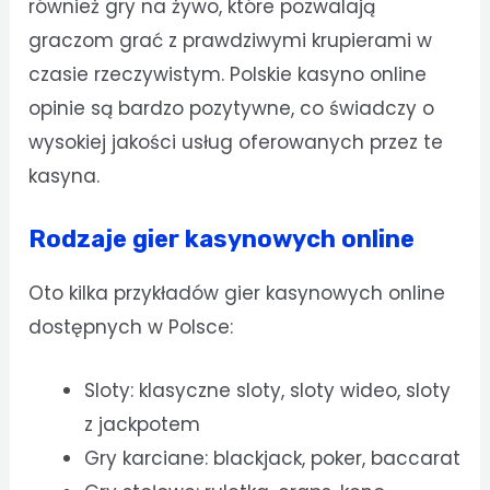
również gry na żywo, które pozwalają
graczom grać z prawdziwymi krupierami w
czasie rzeczywistym. Polskie kasyno online
opinie są bardzo pozytywne, co świadczy o
wysokiej jakości usług oferowanych przez te
kasyna.
Rodzaje gier kasynowych online
Oto kilka przykładów gier kasynowych online
dostępnych w Polsce:
Sloty: klasyczne sloty, sloty wideo, sloty
z jackpotem
Gry karciane: blackjack, poker, baccarat