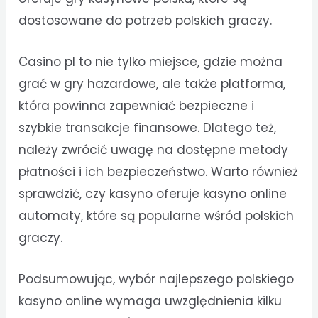
dostosowane do potrzeb polskich graczy.
Casino pl to nie tylko miejsce, gdzie można
grać w gry hazardowe, ale także platforma,
która powinna zapewniać bezpieczne i
szybkie transakcje finansowe. Dlatego też,
należy zwrócić uwagę na dostępne metody
płatności i ich bezpieczeństwo. Warto również
sprawdzić, czy kasyno oferuje kasyno online
automaty, które są popularne wśród polskich
graczy.
Podsumowując, wybór najlepszego polskiego
kasyno online wymaga uwzględnienia kilku