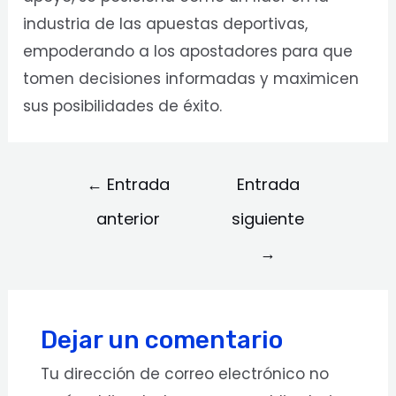
industria de las apuestas deportivas,
empoderando a los apostadores para que
tomen decisiones informadas y maximicen
sus posibilidades de éxito.
←
Entrada
Entrada
anterior
siguiente
→
Dejar un comentario
Tu dirección de correo electrónico no