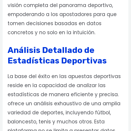
visión completa del panorama deportivo,
empoderando a los apostadores para que
tomen decisiones basadas en datos
concretos y no solo en la intuición.
Análisis Detallado de
Estadísticas Deportivas
La base del éxito en las apuestas deportivas
reside en la capacidad de analizar las
estadísticas de manera eficiente y precisa.
ofrece un análisis exhaustivo de una amplia
variedad de deportes, incluyendo fútbol,
baloncesto, tenis y muchos otros. Esta
plataforma no se limita a presentar datos