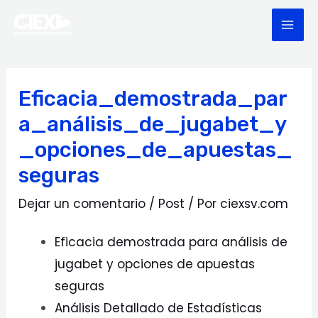
Ir
Navegación
MAI
al
de
ME
contenido
entradas
Eficacia_demostrada_par
a_análisis_de_jugabet_y
_opciones_de_apuestas_
seguras
Dejar un comentario
/
Post
/ Por
ciexsv.com
Eficacia demostrada para análisis de
jugabet y opciones de apuestas
seguras
Análisis Detallado de Estadísticas