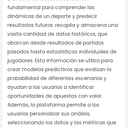
fundamental para comprender las
dinámicas de un deporte y predecir
resultados futuros. recopila y almacena una
vasta cantidad de datos históricos, que
abarcan desde resultados de partidos
pasados hasta estadísticas individuales de
jugadores. Esta información se utiliza para
crear modelos predictivos que evalúan la
probabilidad de diferentes escenarios y
ayudan a los usuarios a identificar
oportunidades de apuestas con valor.
Además, la plataforma permite a los
usuarios personalizar sus análisis,
seleccionando los datos y las métricas que