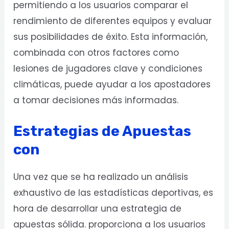
permitiendo a los usuarios comparar el
rendimiento de diferentes equipos y evaluar
sus posibilidades de éxito. Esta información,
combinada con otros factores como
lesiones de jugadores clave y condiciones
climáticas, puede ayudar a los apostadores
a tomar decisiones más informadas.
Estrategias de Apuestas
con
Una vez que se ha realizado un análisis
exhaustivo de las estadísticas deportivas, es
hora de desarrollar una estrategia de
apuestas sólida. proporciona a los usuarios