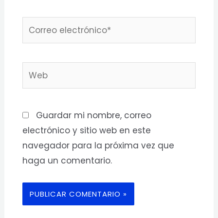
Correo
electrónico*
Web
Guardar mi nombre, correo
electrónico y sitio web en este
navegador para la próxima vez que
haga un comentario.