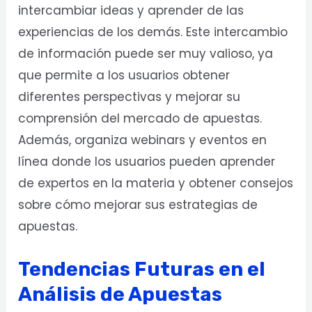
intercambiar ideas y aprender de las
experiencias de los demás. Este intercambio
de información puede ser muy valioso, ya
que permite a los usuarios obtener
diferentes perspectivas y mejorar su
comprensión del mercado de apuestas.
Además, organiza webinars y eventos en
línea donde los usuarios pueden aprender
de expertos en la materia y obtener consejos
sobre cómo mejorar sus estrategias de
apuestas.
Tendencias Futuras en el
Análisis de Apuestas