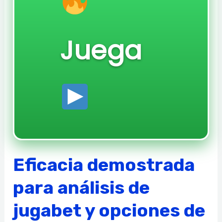
Juega
Eficacia demostrada
para análisis de
jugabet y opciones de