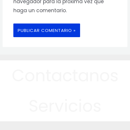
navegador para la próxima vez que
haga un comentario.
Contactanos
Servicios