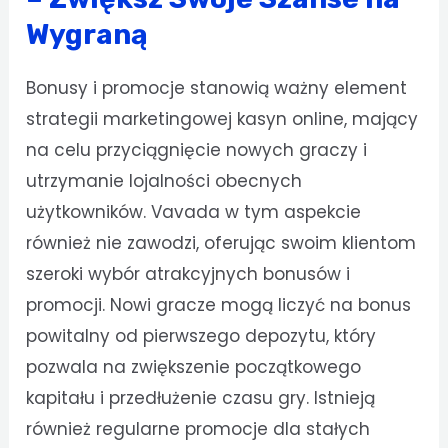
Wygraną
Bonusy i promocje stanowią ważny element
strategii marketingowej kasyn online, mający
na celu przyciągnięcie nowych graczy i
utrzymanie lojalności obecnych
użytkowników. Vavada w tym aspekcie
również nie zawodzi, oferując swoim klientom
szeroki wybór atrakcyjnych bonusów i
promocji. Nowi gracze mogą liczyć na bonus
powitalny od pierwszego depozytu, który
pozwala na zwiększenie początkowego
kapitału i przedłużenie czasu gry. Istnieją
również regularne promocje dla stałych