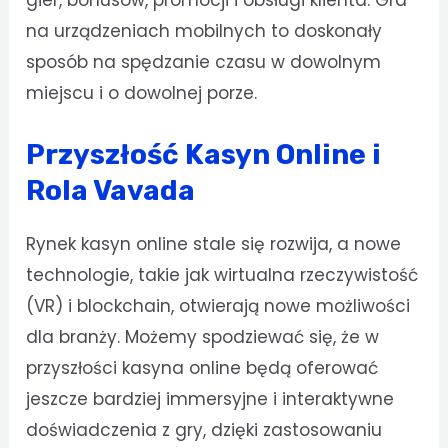
gier, bonusów, promocji i obsługi klienta. Gra
na urządzeniach mobilnych to doskonały
sposób na spędzanie czasu w dowolnym
miejscu i o dowolnej porze.
Przyszłość Kasyn Online i
Rola Vavada
Rynek kasyn online stale się rozwija, a nowe
technologie, takie jak wirtualna rzeczywistość
(VR) i blockchain, otwierają nowe możliwości
dla branży. Możemy spodziewać się, że w
przyszłości kasyna online będą oferować
jeszcze bardziej immersyjne i interaktywne
doświadczenia z gry, dzięki zastosowaniu