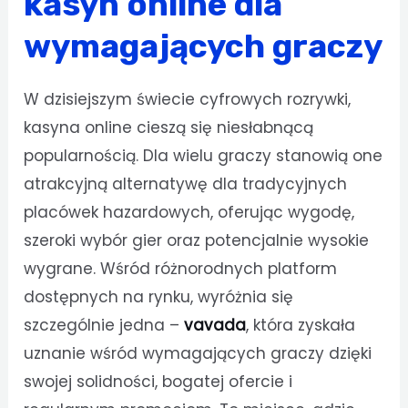
kasyn online dla
wymagających graczy
W dzisiejszym świecie cyfrowych rozrywki,
kasyna online cieszą się niesłabnącą
popularnością. Dla wielu graczy stanowią one
atrakcyjną alternatywę dla tradycyjnych
placówek hazardowych, oferując wygodę,
szeroki wybór gier oraz potencjalnie wysokie
wygrane. Wśród różnorodnych platform
dostępnych na rynku, wyróżnia się
szczególnie jedna –
vavada
, która zyskała
uznanie wśród wymagających graczy dzięki
swojej solidności, bogatej ofercie i