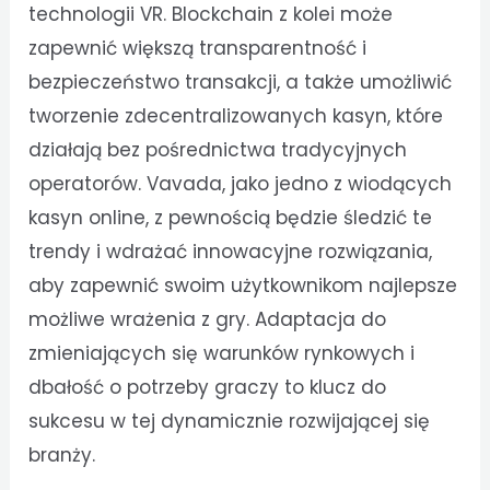
technologii VR. Blockchain z kolei może
zapewnić większą transparentność i
bezpieczeństwo transakcji, a także umożliwić
tworzenie zdecentralizowanych kasyn, które
działają bez pośrednictwa tradycyjnych
operatorów. Vavada, jako jedno z wiodących
kasyn online, z pewnością będzie śledzić te
trendy i wdrażać innowacyjne rozwiązania,
aby zapewnić swoim użytkownikom najlepsze
możliwe wrażenia z gry. Adaptacja do
zmieniających się warunków rynkowych i
dbałość o potrzeby graczy to klucz do
sukcesu w tej dynamicznie rozwijającej się
branży.