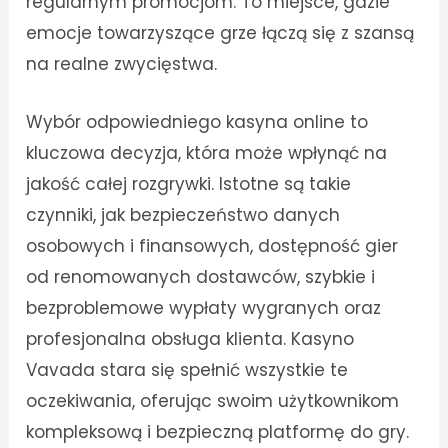
regularnym promocjom. To miejsce, gdzie
emocje towarzyszące grze łączą się z szansą
na realne zwycięstwa.
Wybór odpowiedniego kasyna online to
kluczowa decyzja, która może wpłynąć na
jakość całej rozgrywki. Istotne są takie
czynniki, jak bezpieczeństwo danych
osobowych i finansowych, dostępność gier
od renomowanych dostawców, szybkie i
bezproblemowe wypłaty wygranych oraz
profesjonalna obsługa klienta. Kasyno
Vavada stara się spełnić wszystkie te
oczekiwania, oferując swoim użytkownikom
kompleksową i bezpieczną platformę do gry.