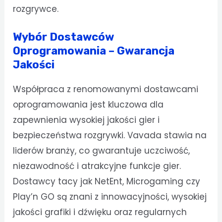
rozgrywce.
Wybór Dostawców
Oprogramowania – Gwarancja
Jakości
Współpraca z renomowanymi dostawcami
oprogramowania jest kluczowa dla
zapewnienia wysokiej jakości gier i
bezpieczeństwa rozgrywki. Vavada stawia na
liderów branży, co gwarantuje uczciwość,
niezawodność i atrakcyjne funkcje gier.
Dostawcy tacy jak NetEnt, Microgaming czy
Play’n GO są znani z innowacyjności, wysokiej
jakości grafiki i dźwięku oraz regularnych