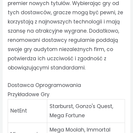
premier nowych tytułów. Wybierając gry od
tych dostawców, gracze mogą być pewni, że
korzystają z najnowszych technologii i mają
szansę na atrakcyjne wygrane. Dodatkowo,
renomowani dostawcy regularnie poddają
swoje gry audytom niezależnych firm, co
potwierdza ich uczciwość i zgodność z
obowiązującymi standardami.
Dostawca Oprogramowania
Przykładowe Gry
Starburst, Gonzo's Quest,
NetEnt
Mega Fortune
Mega Moolah, Immortal