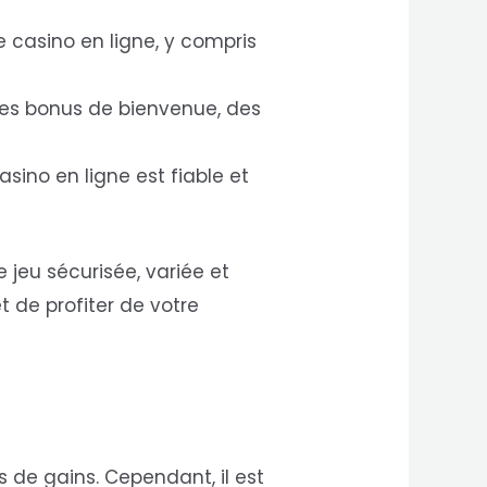
e casino en ligne, y compris
e des bonus de bienvenue, des
asino en ligne est fiable et
e jeu sécurisée, variée et
t de profiter de votre
s de gains. Cependant, il est