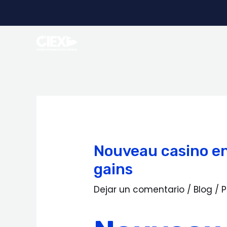
Ir
Navegación
al
de
contenido
entradas
Nouveau casino en
gains
Dejar un comentario
/
Blog
/ 