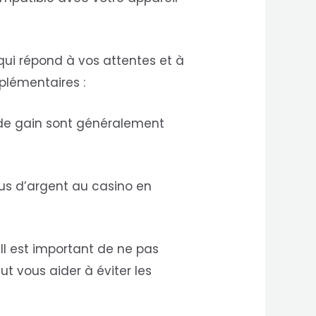
 qui répond à vos attentes et à
plémentaires :
 de gain sont généralement
lus d’argent au casino en
Il est important de ne pas
t vous aider à éviter les