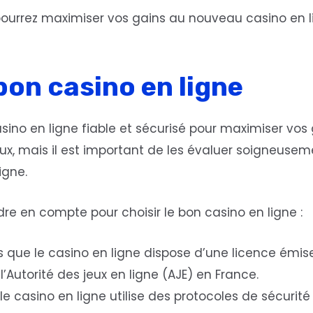
 pourrez maximiser vos gains au nouveau casino en 
bon casino en ligne
 casino en ligne fiable et sécurisé pour maximiser vo
ux, mais il est important de les évaluer soigneuse
igne.
dre en compte pour choisir le bon casino en ligne :
s que le casino en ligne dispose d’une licence émis
l’Autorité des jeux en ligne (AJE) en France.
e le casino en ligne utilise des protocoles de sécurité