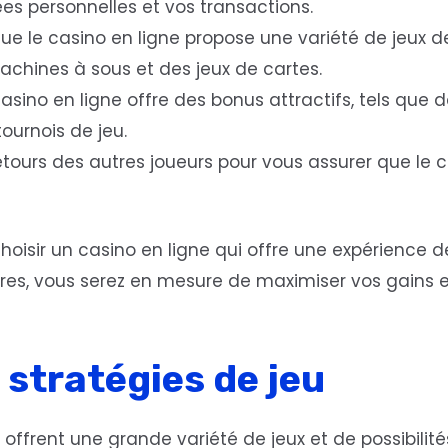
es personnelles et vos transactions.
que le casino en ligne propose une variété de jeux d
achines à sous et des jeux de cartes.
e casino en ligne offre des bonus attractifs, tels qu
ournois de jeu.
 retours des autres joueurs pour vous assurer que le c
choisir un casino en ligne qui offre une expérience d
tères, vous serez en mesure de maximiser vos gains e
 stratégies de jeu
offrent une grande variété de jeux et de possibilité