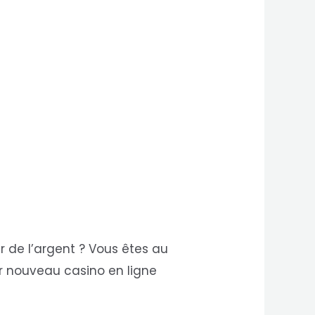
 de l’argent ? Vous êtes au
ur nouveau casino en ligne