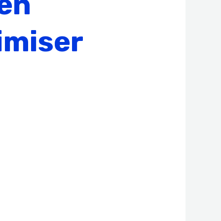
 en
imiser