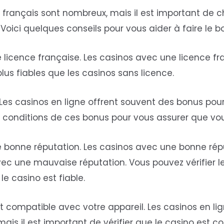
 français sont nombreux, mais il est important de c
Voici quelques conseils pour vous aider à faire le bo
 licence française. Les casinos avec une licence f
lus fiables que les casinos sans licence.
Les casinos en ligne offrent souvent des bonus pour
es conditions de ces bonus pour vous assurer que vous
e bonne réputation. Les casinos avec une bonne ré
avec une mauvaise réputation. Vous pouvez vérifier
le casino est fiable.
t compatible avec votre appareil. Les casinos en li
 mais il est important de vérifier que le casino est 