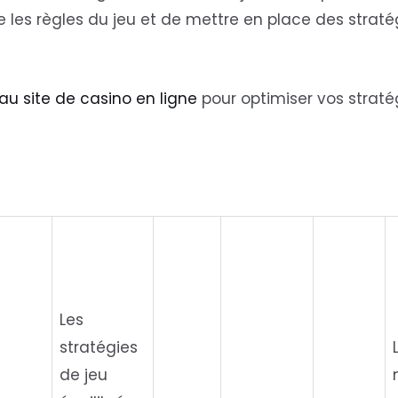
les règles du jeu et de mettre en place des straté
u site de casino en ligne
pour optimiser vos stratég
Les
stratégies
de jeu