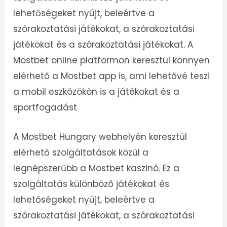
lehetőségeket nyújt, beleértve a
szórakoztatási játékokat, a szórakoztatási
játékokat és a szórakoztatási játékokat. A
Mostbet online platformon keresztül könnyen
elérhető a Mostbet app is, ami lehetővé teszi
a mobil eszközökön is a játékokat és a
sportfogadást.
A Mostbet Hungary webhelyén keresztül
elérhető szolgáltatások közül a
legnépszerűbb a Mostbet kaszinó. Ez a
szolgáltatás különböző játékokat és
lehetőségeket nyújt, beleértve a
szórakoztatási játékokat, a szórakoztatási