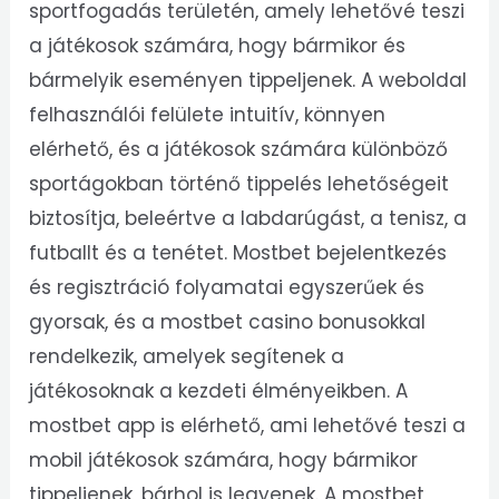
sportfogadás területén, amely lehetővé teszi
a játékosok számára, hogy bármikor és
bármelyik eseményen tippeljenek. A weboldal
felhasználói felülete intuitív, könnyen
elérhető, és a játékosok számára különböző
sportágokban történő tippelés lehetőségeit
biztosítja, beleértve a labdarúgást, a tenisz, a
futballt és a tenétet. Mostbet bejelentkezés
és regisztráció folyamatai egyszerűek és
gyorsak, és a mostbet casino bonusokkal
rendelkezik, amelyek segítenek a
játékosoknak a kezdeti élményeikben. A
mostbet app is elérhető, ami lehetővé teszi a
mobil játékosok számára, hogy bármikor
tippeljenek, bárhol is legyenek. A mostbet