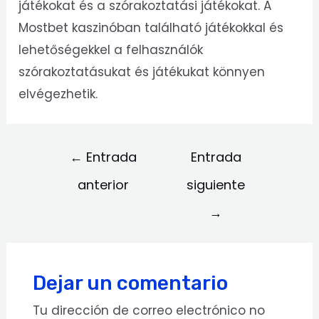
játékokat és a szórakoztatási játékokat. A
Mostbet kaszinóban található játékokkal és
lehetőségekkel a felhasználók
szórakoztatásukat és játékukat könnyen
elvégezhetik.
←
Entrada
Entrada
anterior
siguiente
→
Dejar un comentario
Tu dirección de correo electrónico no