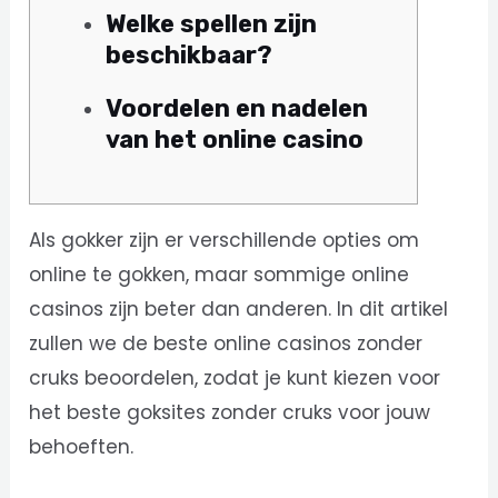
Welke spellen zijn
beschikbaar?
Voordelen en nadelen
van het online casino
Als gokker zijn er verschillende opties om
online te gokken, maar sommige online
casinos zijn beter dan anderen. In dit artikel
zullen we de beste online casinos zonder
cruks beoordelen, zodat je kunt kiezen voor
het beste goksites zonder cruks voor jouw
behoeften.