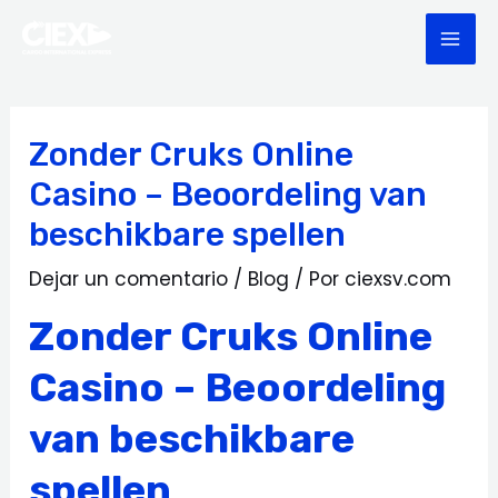
Ir
Navegación
MAI
al
de
ME
contenido
entradas
Zonder Cruks Online
Casino – Beoordeling van
beschikbare spellen
Dejar un comentario
/
Blog
/ Por
ciexsv.com
Zonder Cruks Online
Casino – Beoordeling
van beschikbare
spellen