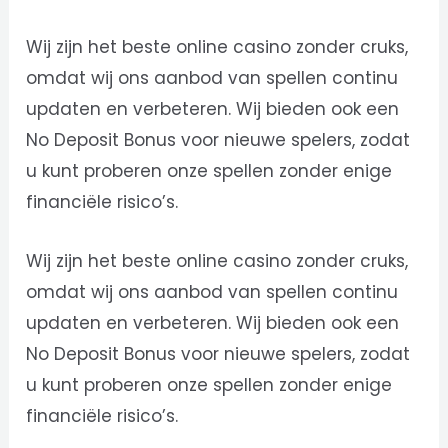
Wij zijn het beste online casino zonder cruks,
omdat wij ons aanbod van spellen continu
updaten en verbeteren. Wij bieden ook een
No Deposit Bonus voor nieuwe spelers, zodat
u kunt proberen onze spellen zonder enige
financiële risico’s.
Wij zijn het beste online casino zonder cruks,
omdat wij ons aanbod van spellen continu
updaten en verbeteren. Wij bieden ook een
No Deposit Bonus voor nieuwe spelers, zodat
u kunt proberen onze spellen zonder enige
financiële risico’s.