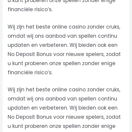
u kunt proberen onze spellen zonder enige
financiële risico’s.
Wij zijn het beste online casino zonder cruks,
omdat wij ons aanbod van spellen continu
updaten en verbeteren. Wij bieden ook een
No Deposit Bonus voor nieuwe spelers, zodat
u kunt proberen onze spellen zonder enige
financiële risico’s.
Wij zijn het beste online casino zonder cruks,
omdat wij ons aanbod van spellen continu
updaten en verbeteren. Wij bieden ook een
No Deposit Bonus voor nieuwe spelers, zodat
u kunt proberen onze spellen zonder enige