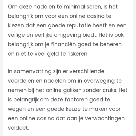
Om deze nadelen te minimaliseren, is het
belangrijk om voor een online casino te
kiezen dat een goede reputatie heeft en een
veilige en eerlijke omgeving biedt. Het is ook
belangrijk om je financiën goed te beheren
en niet te veel geld te riskeren.
In samenvatting zijn er verschillende
voordelen en nadelen om in overweging te
nemen bij het online gokken zonder cruks. Het
is belangrijk om deze factoren goed te
wegen en een goede keuze te maken voor
een online casino dat aan je verwachtingen
voldoet.