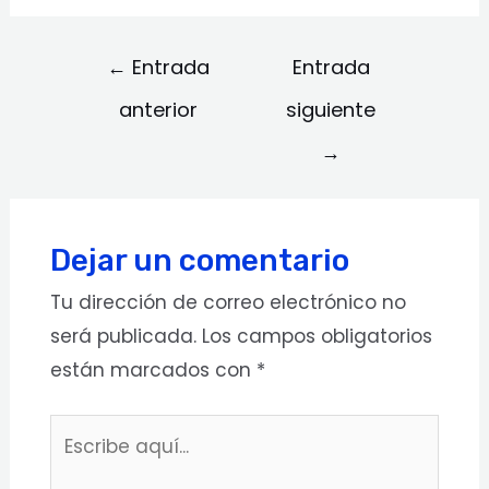
←
Entrada
Entrada
anterior
siguiente
→
Dejar un comentario
Tu dirección de correo electrónico no
será publicada.
Los campos obligatorios
están marcados con
*
Escribe
aquí...