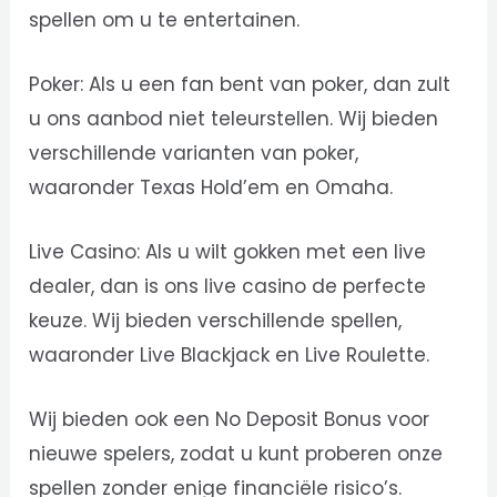
spellen om u te entertainen.
Poker: Als u een fan bent van poker, dan zult
u ons aanbod niet teleurstellen. Wij bieden
verschillende varianten van poker,
waaronder Texas Hold’em en Omaha.
Live Casino: Als u wilt gokken met een live
dealer, dan is ons live casino de perfecte
keuze. Wij bieden verschillende spellen,
waaronder Live Blackjack en Live Roulette.
Wij bieden ook een No Deposit Bonus voor
nieuwe spelers, zodat u kunt proberen onze
spellen zonder enige financiële risico’s.