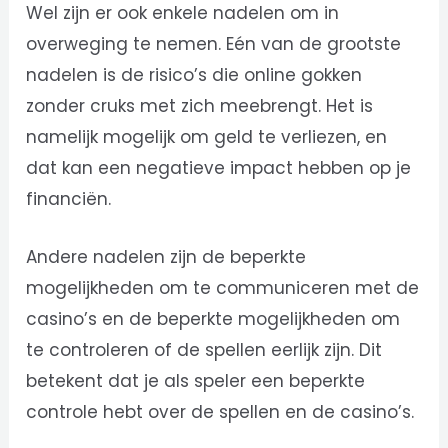
Wel zijn er ook enkele nadelen om in
overweging te nemen. Eén van de grootste
nadelen is de risico’s die online gokken
zonder cruks met zich meebrengt. Het is
namelijk mogelijk om geld te verliezen, en
dat kan een negatieve impact hebben op je
financiën.
Andere nadelen zijn de beperkte
mogelijkheden om te communiceren met de
casino’s en de beperkte mogelijkheden om
te controleren of de spellen eerlijk zijn. Dit
betekent dat je als speler een beperkte
controle hebt over de spellen en de casino’s.