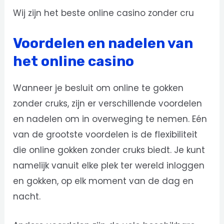
Wij zijn het beste online casino zonder cru
Voordelen en nadelen van
het online casino
Wanneer je besluit om online te gokken
zonder cruks, zijn er verschillende voordelen
en nadelen om in overweging te nemen. Eén
van de grootste voordelen is de flexibiliteit
die online gokken zonder cruks biedt. Je kunt
namelijk vanuit elke plek ter wereld inloggen
en gokken, op elk moment van de dag en
nacht.