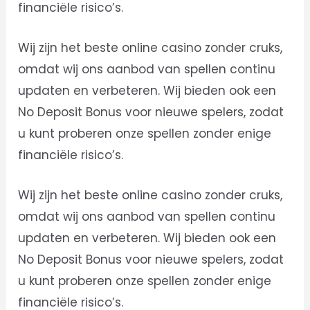
financiële risico’s.
Wij zijn het beste online casino zonder cruks,
omdat wij ons aanbod van spellen continu
updaten en verbeteren. Wij bieden ook een
No Deposit Bonus voor nieuwe spelers, zodat
u kunt proberen onze spellen zonder enige
financiële risico’s.
Wij zijn het beste online casino zonder cruks,
omdat wij ons aanbod van spellen continu
updaten en verbeteren. Wij bieden ook een
No Deposit Bonus voor nieuwe spelers, zodat
u kunt proberen onze spellen zonder enige
financiële risico’s.