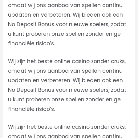
omdat wij ons aanbod van spellen continu
updaten en verbeteren. Wij bieden ook een
No Deposit Bonus voor nieuwe spelers, zodat
u kunt proberen onze spellen zonder enige
financiële risico’s.
Wij zijn het beste online casino zonder cruks,
omdat wij ons aanbod van spellen continu
updaten en verbeteren. Wij bieden ook een
No Deposit Bonus voor nieuwe spelers, zodat
u kunt proberen onze spellen zonder enige
financiële risico’s.
Wij zijn het beste online casino zonder cruks,
omdat wij ons aanbod van spellen continu