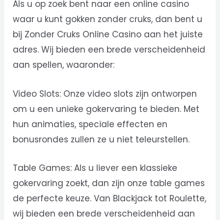
Als u op zoek bent naar een online casino
waar u kunt gokken zonder cruks, dan bent u
bij Zonder Cruks Online Casino aan het juiste
adres. Wij bieden een brede verscheidenheid
aan spellen, waaronder:
Video Slots: Onze video slots zijn ontworpen
om u een unieke gokervaring te bieden. Met
hun animaties, speciale effecten en
bonusrondes zullen ze u niet teleurstellen.
Table Games: Als u liever een klassieke
gokervaring zoekt, dan zijn onze table games
de perfecte keuze. Van Blackjack tot Roulette,
wij bieden een brede verscheidenheid aan