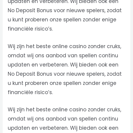
updaten en verbeteren. Wij bieden ook een
No Deposit Bonus voor nieuwe spelers, zodat
u kunt proberen onze spellen zonder enige
financiële risico’s.
Wij zijn het beste online casino zonder cruks,
omdat wij ons aanbod van spellen continu
updaten en verbeteren. Wij bieden ook een
No Deposit Bonus voor nieuwe spelers, zodat
u kunt proberen onze spellen zonder enige
financiële risico’s.
Wij zijn het beste online casino zonder cruks,
omdat wij ons aanbod van spellen continu
updaten en verbeteren. Wij bieden ook een