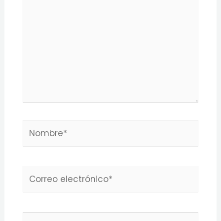
Nombre*
Correo
electrónico*
Web