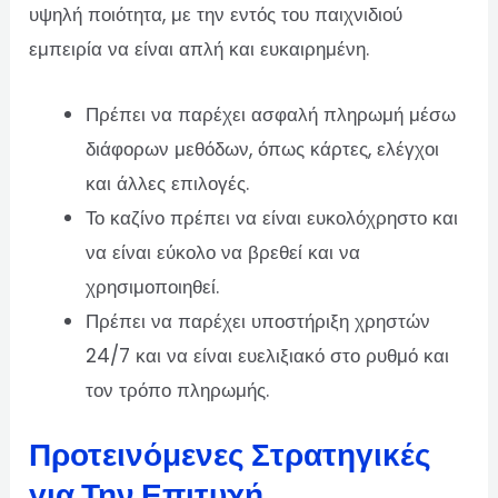
υψηλή ποιότητα, με την εντός του παιχνιδιού
εμπειρία να είναι απλή και ευκαιρημένη.
Πρέπει να παρέχει ασφαλή πληρωμή μέσω
διάφορων μεθόδων, όπως κάρτες, ελέγχοι
και άλλες επιλογές.
Το καζίνο πρέπει να είναι ευκολόχρηστο και
να είναι εύκολο να βρεθεί και να
χρησιμοποιηθεί.
Πρέπει να παρέχει υποστήριξη χρηστών
24/7 και να είναι ευελιξιακό στο ρυθμό και
τον τρόπο πληρωμής.
Προτεινόμενες Στρατηγικές
για Την Επιτυχή