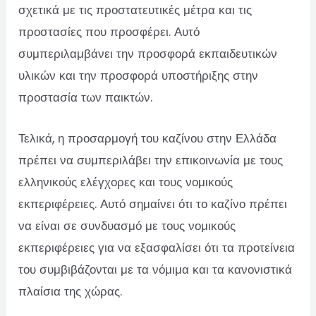
σχετικά με τις προστατευτικές μέτρα και τις
προστασίες που προσφέρει. Αυτό
συμπεριλαμβάνει την προσφορά εκπαιδευτικών
υλικών και την προσφορά υποστήριξης στην
προστασία των παικτών.
Τελικά, η προσαρμογή του καζίνου στην Ελλάδα
πρέπει να συμπεριλάβει την επικοινωνία με τους
ελληνικούς ελέγχορες και τους νομικούς
εκπεριφέρειες. Αυτό σημαίνει ότι το καζίνο πρέπει
να είναι σε συνδυασμό με τους νομικούς
εκπεριφέρειες για να εξασφαλίσει ότι τα προτείνεια
του συμβιβάζονται με τα νόμιμα και τα κανονιστικά
πλαίσια της χώρας.