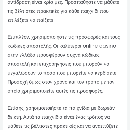
αντίδραση είναι κρίσιμες. Προσπαθήστε να μάθετε
τις βέλτιστες πρακτικές για κάθε παιχνίδι που
επιλέξετε να παίξετε.
Επιπλέον, χρησιμοποιήστε τις προσφορές και τους
κώδικες αποστολής. Οι καλύτεροι online casino
στην ελλάδα προσφέρουν συχνά κώδικες
αποστολή και επιχορηγήσεις που μπορούν να
μεγαλώσουν το ποσό που μπορείτε να κερδίσετε.
Προσοχή όμως στον χρόνο και τον τρόπο με τον
οποίο χρησιμοποιείτε αυτές τις προσφορές.
Επίσης, χρησιμοποιήστε τα παιχνίδια με δωρεάν
δείκτη. Αυτά τα παιχνίδια είναι ένας τρόπος να
μάθετε τις βέλτιστες πρακτικές και να αναπτύξετε