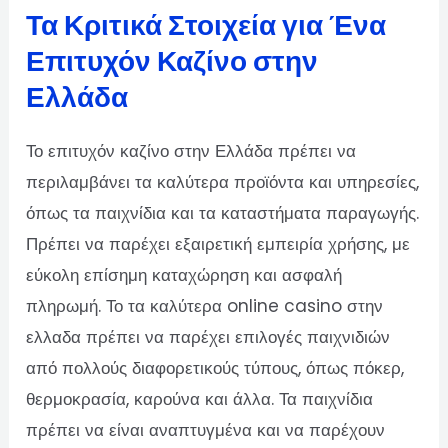
Τα Κριτικά Στοιχεία για Ένα
Επιτυχόν Καζίνο στην
Ελλάδα
Το επιτυχόν καζίνο στην Ελλάδα πρέπει να
περιλαμβάνει τα καλύτερα προϊόντα και υπηρεσίες,
όπως τα παιχνίδια και τα καταστήματα παραγωγής.
Πρέπει να παρέχει εξαιρετική εμπειρία χρήσης, με
εύκολη επίσημη καταχώρηση και ασφαλή
πληρωμή. Το τα καλύτερα online casino στην
ελλαδα πρέπει να παρέχει επιλογές παιχνιδιών
από πολλούς διαφορετικούς τύπους, όπως πόκερ,
θερμοκρασία, καρούνα και άλλα. Τα παιχνίδια
πρέπει να είναι αναπτυγμένα και να παρέχουν