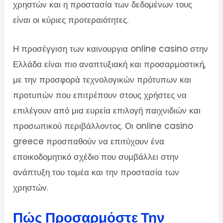
χρηστών και η προστασία των δεδομένων τους
είναι οι κύριες προτεραιότητες.
Η προσέγγιση των καινουργια online casino στην
Ελλάδα είναι πιο αναπτυξιακή και προσαρμοστική,
με την προσφορά τεχνολογικών πρότυπων και
προτυπών που επιτρέπουν στους χρήστες να
επιλέγουν από μια ευρεία επιλογή παιχνιδιών και
προσωπικού περιβάλλοντος. Οι online casino
greece προσπαθούν να επιτύχουν ένα
εποικοδομητικό σχέδιο που συμβάλλει στην
ανάπτυξη του τομέα και την προστασία των
χρηστών.
Πώς Προσαρμόστε Την