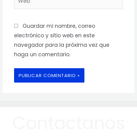
Guardar mi nombre, correo
electrónico y sitio web en este
navegador para la próxima vez que
haga un comentario.
Contactanos