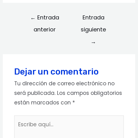
←
Entrada
Entrada
anterior
siguiente
→
Dejar un comentario
Tu dirección de correo electrónico no
será publicada.
Los campos obligatorios
están marcados con
*
Escribe
aquí...