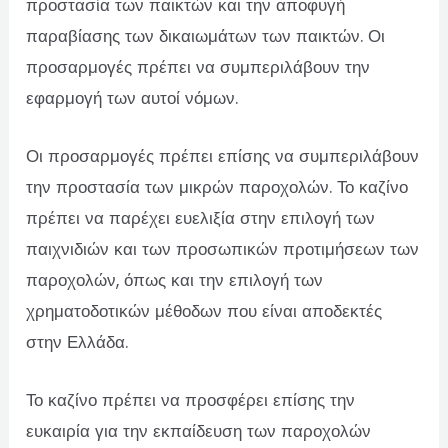
προστασία των παικτών και την αποφυγή
παραβίασης των δικαιωμάτων των παικτών. Οι
προσαρμογές πρέπει να συμπεριλάβουν την
εφαρμογή των αυτοί νόμων.
Οι προσαρμογές πρέπει επίσης να συμπεριλάβουν
την προστασία των μικρών παροχολών. Το καζίνο
πρέπει να παρέχει ευελιξία στην επιλογή των
παιχνιδιών και των προσωπικών προτιμήσεων των
παροχολών, όπως και την επιλογή των
χρηματοδοτικών μέθοδων που είναι αποδεκτές
στην Ελλάδα.
Το καζίνο πρέπει να προσφέρει επίσης την
ευκαιρία για την εκπαίδευση των παροχολών