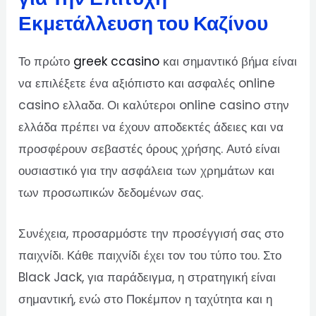
Εκμετάλλευση του Καζίνου
Το πρώτο
greek ccasino
και σημαντικό βήμα είναι
να επιλέξετε ένα αξιόπιστο και ασφαλές online
casino ελλαδα. Οι καλύτεροι online casino στην
ελλάδα πρέπει να έχουν αποδεκτές άδειες και να
προσφέρουν σεβαστές όρους χρήσης. Αυτό είναι
ουσιαστικό για την ασφάλεια των χρημάτων και
των προσωπικών δεδομένων σας.
Συνέχεια, προσαρμόστε την προσέγγισή σας στο
παιχνίδι. Κάθε παιχνίδι έχει τον του τύπο του. Στο
Black Jack, για παράδειγμα, η στρατηγική είναι
σημαντική, ενώ στο Ποκέμπον η ταχύτητα και η