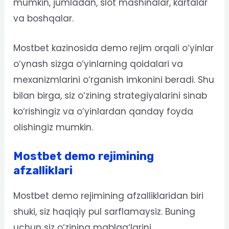
mumkin, jumladan, slot mashinalar, kartalar
va boshqalar.
Mostbet kazinosida demo rejim orqali o‘yinlar
o‘ynash sizga o‘yinlarning qoidalari va
mexanizmlarini o‘rganish imkonini beradi. Shu
bilan birga, siz o‘zining strategiyalarini sinab
ko‘rishingiz va o‘yinlardan qanday foyda
olishingiz mumkin.
Mostbet demo rejimining
afzalliklari
Mostbet demo rejimining afzalliklaridan biri
shuki, siz haqiqiy pul sarflamaysiz. Buning
uchun siz o‘zining mablag‘larini