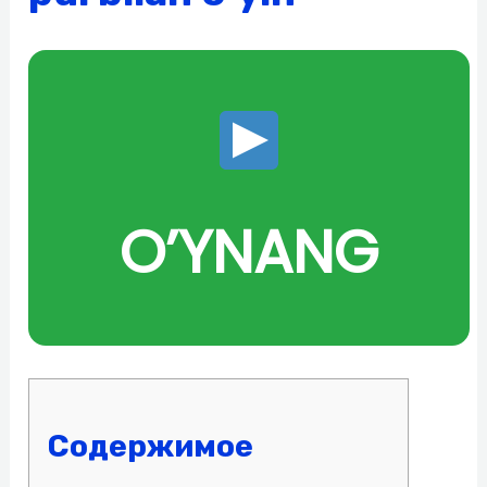
O’YNANG
Содержимое