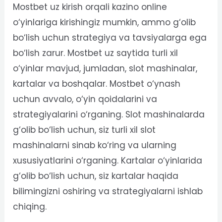
Mostbet uz kirish orqali kazino online
o‘yinlariga kirishingiz mumkin, ammo g‘olib
bo‘lish uchun strategiya va tavsiyalarga ega
bo‘lish zarur. Mostbet uz saytida turli xil
o‘yinlar mavjud, jumladan, slot mashinalar,
kartalar va boshqalar. Mostbet o‘ynash
uchun avvalo, o‘yin qoidalarini va
strategiyalarini o‘rganing. Slot mashinalarda
g‘olib bo‘lish uchun, siz turli xil slot
mashinalarni sinab ko‘ring va ularning
xususiyatlarini o‘rganing. Kartalar o‘yinlarida
g‘olib bo‘lish uchun, siz kartalar haqida
bilimingizni oshiring va strategiyalarni ishlab
chiqing.