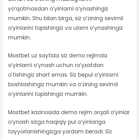
yo‘qotmasdan o‘yinlarni o‘ynashingiz
mumkin. Shu bilan birga, siz o‘zining sevimli
o‘yinlarini topishingiz va ularni o‘ynashingiz
mumkin.
Mostbet uz saytida siz demo rejimda
o‘yinlarni o‘ynash uchun ro‘yxatdan
o‘tishingiz shart emas. Siz bepul o‘yinlarni
boshlashingiz mumkin va o‘zining sevimli
o‘yinlarini topishingiz mumkin.
Mostbet kazinosida demo rejim orqali o‘yinlar
o‘ynash sizga haqiqiy pul o‘yinlariga
tayyorlanishingizga yordam beradi. Siz