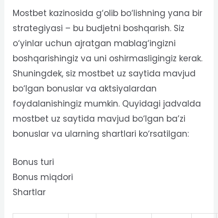
Mostbet kazinosida g‘olib bo‘lishning yana bir
strategiyasi – bu budjetni boshqarish. Siz
o‘yinlar uchun ajratgan mablag‘ingizni
boshqarishingiz va uni oshirmasligingiz kerak.
Shuningdek, siz mostbet uz saytida mavjud
bo‘lgan bonuslar va aktsiyalardan
foydalanishingiz mumkin. Quyidagi jadvalda
mostbet uz saytida mavjud bo‘lgan ba’zi
bonuslar va ularning shartlari ko‘rsatilgan:
Bonus turi
Bonus miqdori
Shartlar