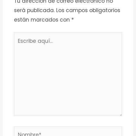
Tu dirección de correo electrónico no
será publicada.
Los campos obligatorios
están marcados con
*
Escribe
aquí...
Nombre*