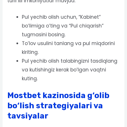
turli xil imkoniyatlar mavjud.
Pul yechib olish uchun, “Kabinet”
bo’limiga o’ting va “Pul chiqarish”
tugmasini bosing.
To’lov usulini tanlang va pul miqdorini
kiriting.
Pul yechib olish talabingizni tasdiqlang
va kutishingiz kerak bo’lgan vaqtni
kuting.
Mostbet kazinosida g‘olib
bo‘lish strategiyalari va
tavsiyalar