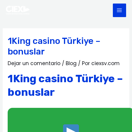
Ir
Navegación
MAI
al
de
ME
contenido
entradas
1King casino Türkiye –
bonuslar
Dejar un comentario
/
Blog
/ Por
ciexsv.com
1King casino Türkiye –
bonuslar