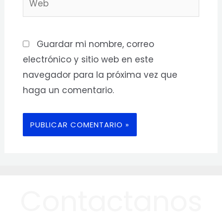
Guardar mi nombre, correo
electrónico y sitio web en este
navegador para la próxima vez que
haga un comentario.
Contactanos