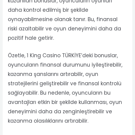
kazanılan bonuslar, oyuncuların oyunları
daha kontrol edilmiş bir şekilde
oynayabilmesine olanak tanır. Bu, finansal
riski azaltabilir ve oyun deneyimini daha da
pozitif hale getirir.
Özetle, 1 King Casino TÜRKİYE’deki bonuslar,
oyuncuların finansal durumunu iyileştirebilir,
kazanma şanslarını artırabilir, oyun
stratejilerini geliştirebilir ve finansal kontrolü
sağlayabilir. Bu nedenle, oyuncuların bu
avantajları etkin bir şekilde kullanması, oyun
deneyimini daha da zenginleştirebilir ve
kazanma olasılıklarını artırabilir.