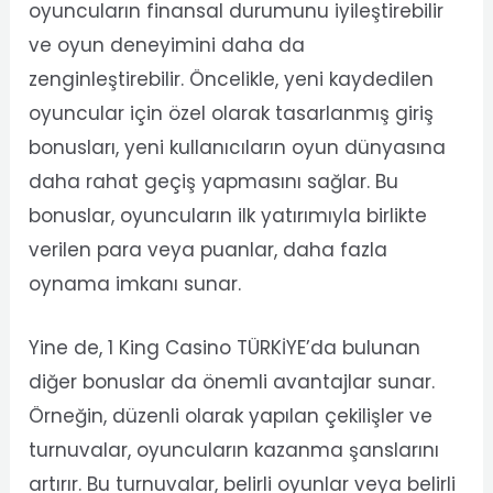
oyuncuların finansal durumunu iyileştirebilir
ve oyun deneyimini daha da
zenginleştirebilir. Öncelikle, yeni kaydedilen
oyuncular için özel olarak tasarlanmış giriş
bonusları, yeni kullanıcıların oyun dünyasına
daha rahat geçiş yapmasını sağlar. Bu
bonuslar, oyuncuların ilk yatırımıyla birlikte
verilen para veya puanlar, daha fazla
oynama imkanı sunar.
Yine de, 1 King Casino TÜRKİYE’da bulunan
diğer bonuslar da önemli avantajlar sunar.
Örneğin, düzenli olarak yapılan çekilişler ve
turnuvalar, oyuncuların kazanma şanslarını
artırır. Bu turnuvalar, belirli oyunlar veya belirli