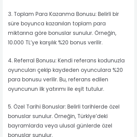
3. Toplam Para Kazanma Bonusu: Belirli bir
süre boyunca kazanılan toplam para
miktarına göre bonuslar sunulur. Örneğin,
10.000 TL’ye karşılık %20 bonus verilir.
4. Referral Bonusu: Kendi referans kodunuzla
oyuncuları çekip kaydeden oyunculara %20
para bonusu verilir. Bu, referans edilen
oyuncunun ilk yatırımı ile eşit tutulur.
5. Özel Tarihi Bonuslar: Belirli tarihlerde özel
bonuslar sunulur. Örneğin, Türkiye’deki
bayramlarda veya ulusal günlerde özel
bonuslar sunulur.