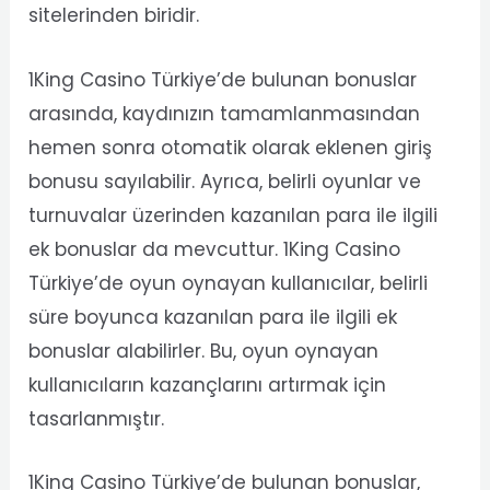
sitelerinden biridir.
1King Casino Türkiye’de bulunan bonuslar
arasında, kaydınızın tamamlanmasından
hemen sonra otomatik olarak eklenen giriş
bonusu sayılabilir. Ayrıca, belirli oyunlar ve
turnuvalar üzerinden kazanılan para ile ilgili
ek bonuslar da mevcuttur. 1King Casino
Türkiye’de oyun oynayan kullanıcılar, belirli
süre boyunca kazanılan para ile ilgili ek
bonuslar alabilirler. Bu, oyun oynayan
kullanıcıların kazançlarını artırmak için
tasarlanmıştır.
1King Casino Türkiye’de bulunan bonuslar,