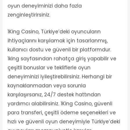
oyun deneyiminizi daha fazla
zenginleştirirsiniz.
1King Casino, Türkiye’deki oyuncuların
ihtiyaçlarını karşılamak için tasarlanmış,
kullanıcı dostu ve güvenli bir platformdur.
1king sayfasından rahatça giriş yapabilir ve
çeşitli bonuslar ve tekliflerle oyun
deneyiminizi iyileştirebilirsiniz. Herhangi bir
kaynaklanmadan veya sorunla
karşılaşırsanız, 24/7 destek hattından
yardımcı alabilirsiniz. 1King Casino, güvenli
para transferi, çeşitli ödeme seçenekleri ve
hızlı ve güvenli oyun deneyimiyle Türkiye’deki