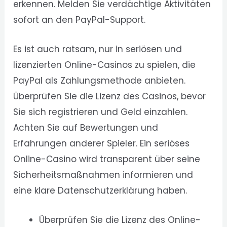
erkennen. Melden Sie verdächtige Aktivitäten
sofort an den PayPal-Support.
Es ist auch ratsam, nur in seriösen und
lizenzierten Online-Casinos zu spielen, die
PayPal als Zahlungsmethode anbieten.
Überprüfen Sie die Lizenz des Casinos, bevor
Sie sich registrieren und Geld einzahlen.
Achten Sie auf Bewertungen und
Erfahrungen anderer Spieler. Ein seriöses
Online-Casino wird transparent über seine
Sicherheitsmaßnahmen informieren und
eine klare Datenschutzerklärung haben.
Überprüfen Sie die Lizenz des Online-