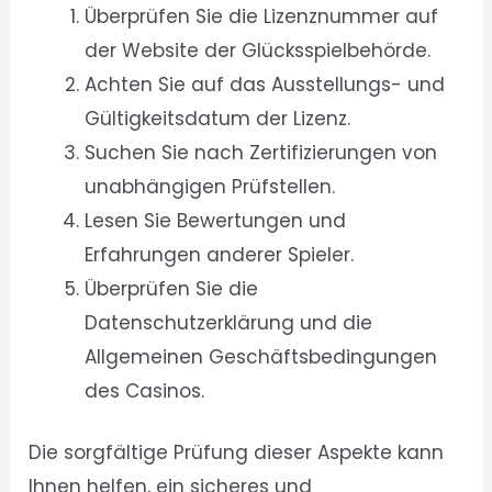
Überprüfen Sie die Lizenznummer auf
der Website der Glücksspielbehörde.
Achten Sie auf das Ausstellungs- und
Gültigkeitsdatum der Lizenz.
Suchen Sie nach Zertifizierungen von
unabhängigen Prüfstellen.
Lesen Sie Bewertungen und
Erfahrungen anderer Spieler.
Überprüfen Sie die
Datenschutzerklärung und die
Allgemeinen Geschäftsbedingungen
des Casinos.
Die sorgfältige Prüfung dieser Aspekte kann
Ihnen helfen, ein sicheres und