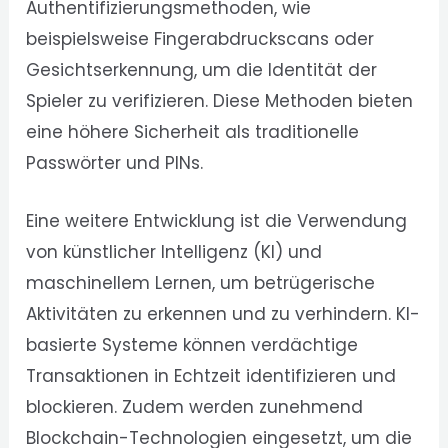
Authentifizierungsmethoden, wie
beispielsweise Fingerabdruckscans oder
Gesichtserkennung, um die Identität der
Spieler zu verifizieren. Diese Methoden bieten
eine höhere Sicherheit als traditionelle
Passwörter und PINs.
Eine weitere Entwicklung ist die Verwendung
von künstlicher Intelligenz (KI) und
maschinellem Lernen, um betrügerische
Aktivitäten zu erkennen und zu verhindern. KI-
basierte Systeme können verdächtige
Transaktionen in Echtzeit identifizieren und
blockieren. Zudem werden zunehmend
Blockchain-Technologien eingesetzt, um die