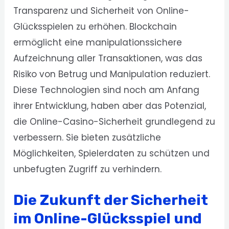
Transparenz und Sicherheit von Online-
Glücksspielen zu erhöhen. Blockchain
ermöglicht eine manipulationssichere
Aufzeichnung aller Transaktionen, was das
Risiko von Betrug und Manipulation reduziert.
Diese Technologien sind noch am Anfang
ihrer Entwicklung, haben aber das Potenzial,
die Online-Casino-Sicherheit grundlegend zu
verbessern. Sie bieten zusätzliche
Möglichkeiten, Spielerdaten zu schützen und
unbefugten Zugriff zu verhindern.
Die Zukunft der Sicherheit
im Online-Glücksspiel und