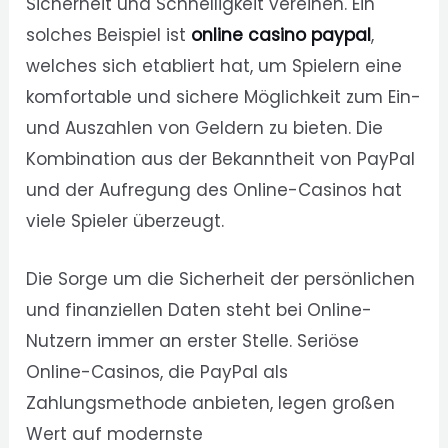
Sicherheit und Schnelligkeit vereinen. Ein
solches Beispiel ist
online casino paypal
,
welches sich etabliert hat, um Spielern eine
komfortable und sichere Möglichkeit zum Ein-
und Auszahlen von Geldern zu bieten. Die
Kombination aus der Bekanntheit von PayPal
und der Aufregung des Online-Casinos hat
viele Spieler überzeugt.
Die Sorge um die Sicherheit der persönlichen
und finanziellen Daten steht bei Online-
Nutzern immer an erster Stelle. Seriöse
Online-Casinos, die PayPal als
Zahlungsmethode anbieten, legen großen
Wert auf modernste