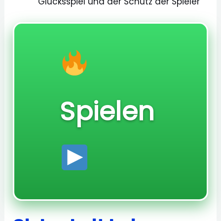
Glücksspiel und der Schutz der Spieler
Spielen