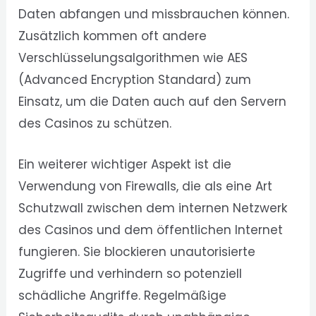
Daten abfangen und missbrauchen können.
Zusätzlich kommen oft andere
Verschlüsselungsalgorithmen wie AES
(Advanced Encryption Standard) zum
Einsatz, um die Daten auch auf den Servern
des Casinos zu schützen.
Ein weiterer wichtiger Aspekt ist die
Verwendung von Firewalls, die als eine Art
Schutzwall zwischen dem internen Netzwerk
des Casinos und dem öffentlichen Internet
fungieren. Sie blockieren unautorisierte
Zugriffe und verhindern so potenziell
schädliche Angriffe. Regelmäßige