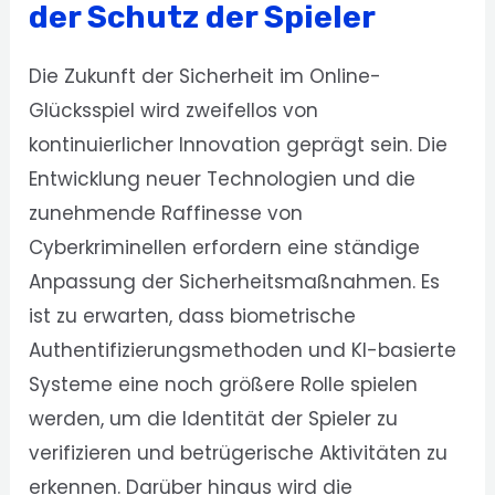
der Schutz der Spieler
Die Zukunft der Sicherheit im Online-
Glücksspiel wird zweifellos von
kontinuierlicher Innovation geprägt sein. Die
Entwicklung neuer Technologien und die
zunehmende Raffinesse von
Cyberkriminellen erfordern eine ständige
Anpassung der Sicherheitsmaßnahmen. Es
ist zu erwarten, dass biometrische
Authentifizierungsmethoden und KI-basierte
Systeme eine noch größere Rolle spielen
werden, um die Identität der Spieler zu
verifizieren und betrügerische Aktivitäten zu
erkennen. Darüber hinaus wird die