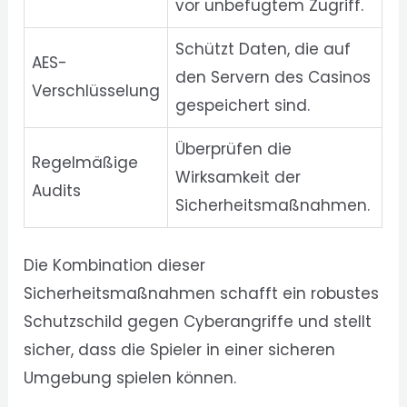
vor unbefugtem Zugriff.
Schützt Daten, die auf
AES-
den Servern des Casinos
Verschlüsselung
gespeichert sind.
Überprüfen die
Regelmäßige
Wirksamkeit der
Audits
Sicherheitsmaßnahmen.
Die Kombination dieser
Sicherheitsmaßnahmen schafft ein robustes
Schutzschild gegen Cyberangriffe und stellt
sicher, dass die Spieler in einer sicheren
Umgebung spielen können.