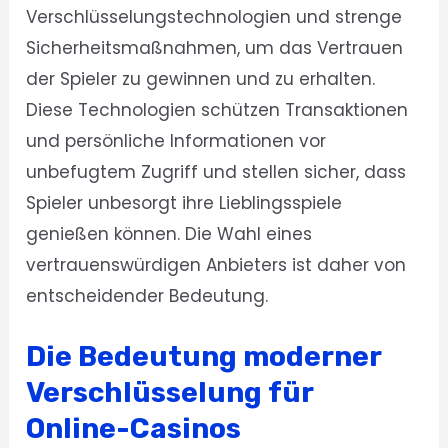
Verschlüsselungstechnologien und strenge
Sicherheitsmaßnahmen, um das Vertrauen
der Spieler zu gewinnen und zu erhalten.
Diese Technologien schützen Transaktionen
und persönliche Informationen vor
unbefugtem Zugriff und stellen sicher, dass
Spieler unbesorgt ihre Lieblingsspiele
genießen können. Die Wahl eines
vertrauenswürdigen Anbieters ist daher von
entscheidender Bedeutung.
Die Bedeutung moderner
Verschlüsselung für
Online-Casinos