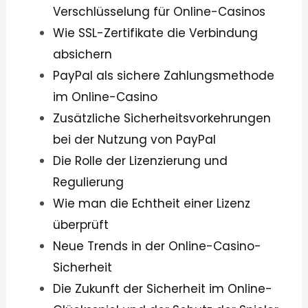
Verschlüsselung für Online-Casinos
Wie SSL-Zertifikate die Verbindung
absichern
PayPal als sichere Zahlungsmethode
im Online-Casino
Zusätzliche Sicherheitsvorkehrungen
bei der Nutzung von PayPal
Die Rolle der Lizenzierung und
Regulierung
Wie man die Echtheit einer Lizenz
überprüft
Neue Trends in der Online-Casino-
Sicherheit
Die Zukunft der Sicherheit im Online-