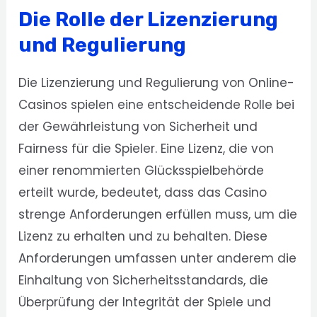
Die Rolle der Lizenzierung
und Regulierung
Die Lizenzierung und Regulierung von Online-
Casinos spielen eine entscheidende Rolle bei
der Gewährleistung von Sicherheit und
Fairness für die Spieler. Eine Lizenz, die von
einer renommierten Glücksspielbehörde
erteilt wurde, bedeutet, dass das Casino
strenge Anforderungen erfüllen muss, um die
Lizenz zu erhalten und zu behalten. Diese
Anforderungen umfassen unter anderem die
Einhaltung von Sicherheitsstandards, die
Überprüfung der Integrität der Spiele und