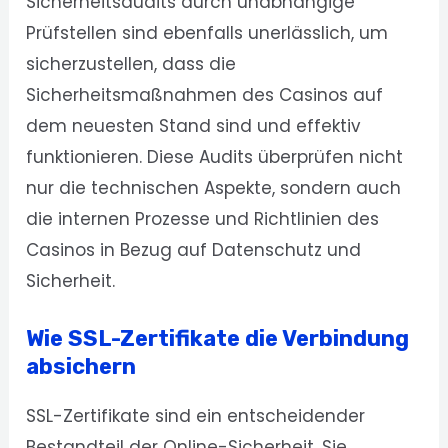
Sicherheitsaudits durch unabhängige
Prüfstellen sind ebenfalls unerlässlich, um
sicherzustellen, dass die
Sicherheitsmaßnahmen des Casinos auf
dem neuesten Stand sind und effektiv
funktionieren. Diese Audits überprüfen nicht
nur die technischen Aspekte, sondern auch
die internen Prozesse und Richtlinien des
Casinos in Bezug auf Datenschutz und
Sicherheit.
Wie SSL-Zertifikate die Verbindung
absichern
SSL-Zertifikate sind ein entscheidender
Bestandteil der Online-Sicherheit. Sie