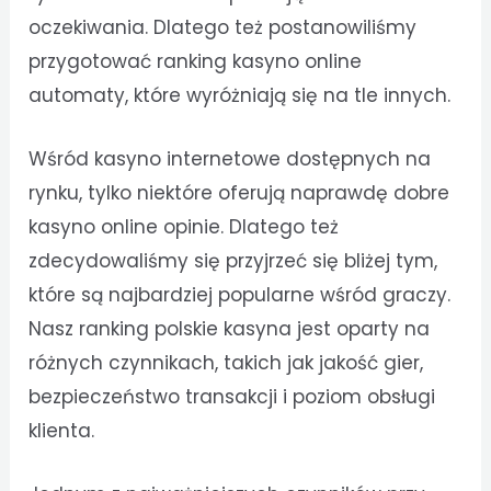
oczekiwania. Dlatego też postanowiliśmy
przygotować ranking kasyno online
automaty, które wyróżniają się na tle innych.
Wśród kasyno internetowe dostępnych na
rynku, tylko niektóre oferują naprawdę dobre
kasyno online opinie. Dlatego też
zdecydowaliśmy się przyjrzeć się bliżej tym,
które są najbardziej popularne wśród graczy.
Nasz ranking polskie kasyna jest oparty na
różnych czynnikach, takich jak jakość gier,
bezpieczeństwo transakcji i poziom obsługi
klienta.