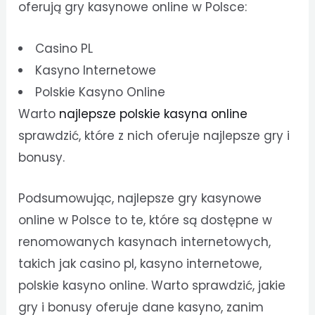
oferują gry kasynowe online w Polsce:
Casino PL
Kasyno Internetowe
Polskie Kasyno Online
Warto
najlepsze polskie kasyna online
sprawdzić, które z nich oferuje najlepsze gry i
bonusy.
Podsumowując, najlepsze gry kasynowe
online w Polsce to te, które są dostępne w
renomowanych kasynach internetowych,
takich jak casino pl, kasyno internetowe,
polskie kasyno online. Warto sprawdzić, jakie
gry i bonusy oferuje dane kasyno, zanim