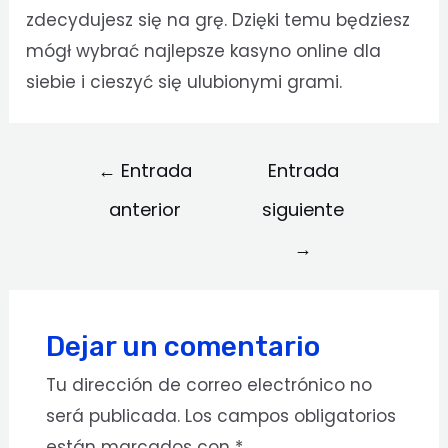
zdecydujesz się na grę. Dzięki temu będziesz
mógł wybrać najlepsze kasyno online dla
siebie i cieszyć się ulubionymi grami.
←
Entrada
Entrada
anterior
siguiente
→
Dejar un comentario
Tu dirección de correo electrónico no
será publicada.
Los campos obligatorios
están marcados con
*