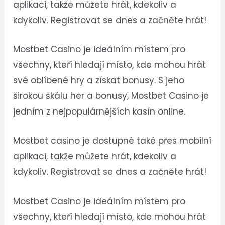
aplikaci, takže můžete hrát, kdekoliv a
kdykoliv. Registrovat se dnes a začněte hrát!
Mostbet Casino je ideálním místem pro
všechny, kteří hledají místo, kde mohou hrát
své oblíbené hry a získat bonusy. S jeho
širokou škálu her a bonusy, Mostbet Casino je
jedním z nejpopulárnějších kasín online.
Mostbet casino je dostupné také přes mobilní
aplikaci, takže můžete hrát, kdekoliv a
kdykoliv. Registrovat se dnes a začněte hrát!
Mostbet Casino je ideálním místem pro
všechny, kteří hledají místo, kde mohou hrát