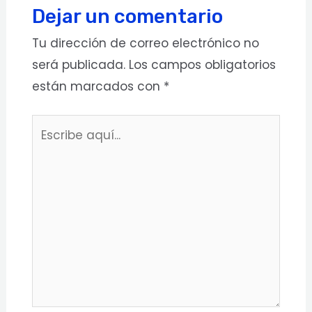
Dejar un comentario
Tu dirección de correo electrónico no
será publicada.
Los campos obligatorios
están marcados con
*
Escribe
aquí...