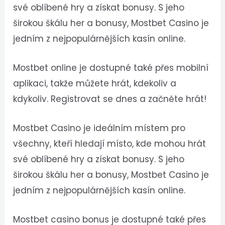
své oblíbené hry a získat bonusy. S jeho
širokou škálu her a bonusy, Mostbet Casino je
jedním z nejpopulárnějších kasín online.
Mostbet online je dostupné také přes mobilní
aplikaci, takže můžete hrát, kdekoliv a
kdykoliv. Registrovat se dnes a začněte hrát!
Mostbet Casino je ideálním místem pro
všechny, kteří hledají místo, kde mohou hrát
své oblíbené hry a získat bonusy. S jeho
širokou škálu her a bonusy, Mostbet Casino je
jedním z nejpopulárnějších kasín online.
Mostbet casino bonus je dostupné také přes