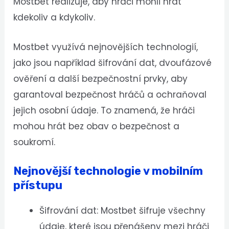
Mostbet realizuje, aby hráči mohli hrát
kdekoliv a kdykoliv.
Mostbet využívá nejnovějších technologií,
jako jsou například šifrování dat, dvoufázové
ověření a další bezpečnostní prvky, aby
garantoval bezpečnost hráčů a ochraňoval
jejich osobní údaje. To znamená, že hráči
mohou hrát bez obav o bezpečnost a
soukromí.
Nejnovější technologie v mobilním
přístupu
Šifrování dat: Mostbet šifruje všechny
údaje, které jsou přenášeny mezi hráči