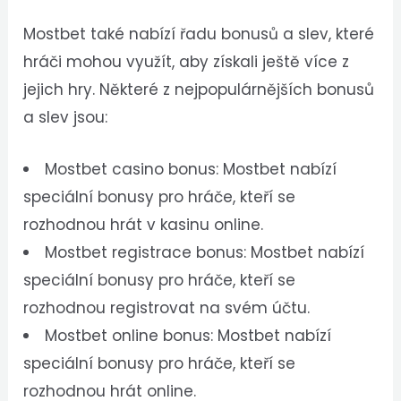
Mostbet také nabízí řadu bonusů a slev, které
hráči mohou využít, aby získali ještě více z
jejich hry. Některé z nejpopulárnějších bonusů
a slev jsou:
Mostbet casino bonus: Mostbet nabízí
speciální bonusy pro hráče, kteří se
rozhodnou hrát v kasinu online.
Mostbet registrace bonus: Mostbet nabízí
speciální bonusy pro hráče, kteří se
rozhodnou registrovat na svém účtu.
Mostbet online bonus: Mostbet nabízí
speciální bonusy pro hráče, kteří se
rozhodnou hrát online.