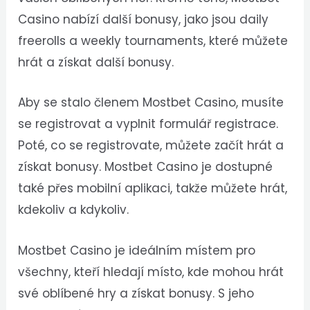
Casino nabízí další bonusy, jako jsou daily
freerolls a weekly tournaments, které můžete
hrát a získat další bonusy.
Aby se stalo členem Mostbet Casino, musíte
se registrovat a vyplnit formulář registrace.
Poté, co se registrovate, můžete začít hrát a
získat bonusy. Mostbet Casino je dostupné
také přes mobilní aplikaci, takže můžete hrát,
kdekoliv a kdykoliv.
Mostbet Casino je ideálním místem pro
všechny, kteří hledají místo, kde mohou hrát
své oblíbené hry a získat bonusy. S jeho