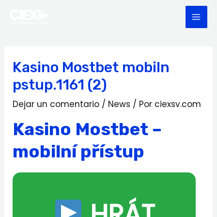
Ir
Navegación
MAI
al
de
ME
contenido
entradas
Kasino Mostbet mobiln
pstup.1161 (2)
Dejar un comentario
/
News
/ Por
ciexsv.com
Kasino Mostbet –
mobilní přístup
HRÁT