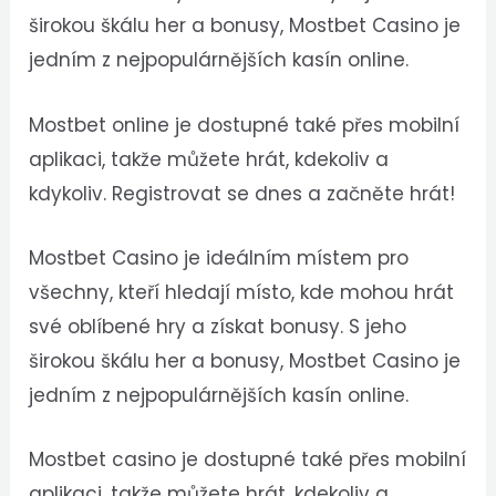
širokou škálu her a bonusy, Mostbet Casino je
jedním z nejpopulárnějších kasín online.
Mostbet online je dostupné také přes mobilní
aplikaci, takže můžete hrát, kdekoliv a
kdykoliv. Registrovat se dnes a začněte hrát!
Mostbet Casino je ideálním místem pro
všechny, kteří hledají místo, kde mohou hrát
své oblíbené hry a získat bonusy. S jeho
širokou škálu her a bonusy, Mostbet Casino je
jedním z nejpopulárnějších kasín online.
Mostbet casino je dostupné také přes mobilní
aplikaci, takže můžete hrát, kdekoliv a