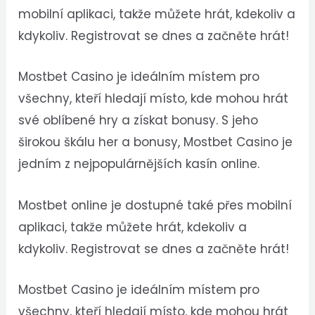
mobilní aplikaci, takže můžete hrát, kdekoliv a
kdykoliv. Registrovat se dnes a začněte hrát!
Mostbet Casino je ideálním místem pro
všechny, kteří hledají místo, kde mohou hrát
své oblíbené hry a získat bonusy. S jeho
širokou škálu her a bonusy, Mostbet Casino je
jedním z nejpopulárnějších kasín online.
Mostbet online je dostupné také přes mobilní
aplikaci, takže můžete hrát, kdekoliv a
kdykoliv. Registrovat se dnes a začněte hrát!
Mostbet Casino je ideálním místem pro
všechny, kteří hledají místo, kde mohou hrát