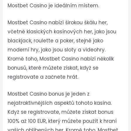
Mostbet Casino je ideálním místem.
Mostbet Casino nabízí širokou škálu her,
včetně klasických kasínových her, jako jsou
blackjack, roulette a poker, stejně jako
moderní hry, jako jsou sloty a videohry.
Kromě toho, Mostbet Casino nabízí několik
bonusů, které můžete získat, když se
registrovate a začnete hrát.
Mostbet Casino bonus je jeden z
nejatraktivnějších aspektů tohoto kasína.
Když se registrovate, můžete získat bonus
100% až 100 EUR, který můžete použít k hraní
vašich oblíbených her. Kromě toho, Mostbet