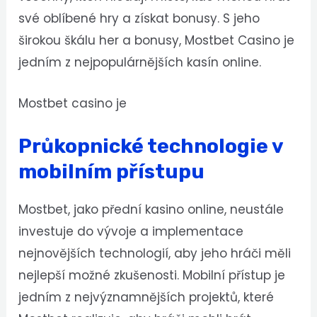
své oblíbené hry a získat bonusy. S jeho
širokou škálu her a bonusy, Mostbet Casino je
jedním z nejpopulárnějších kasín online.
Mostbet casino je
Průkopnické technologie v
mobilním přístupu
Mostbet, jako přední kasino online, neustále
investuje do vývoje a implementace
nejnovějších technologií, aby jeho hráči měli
nejlepší možné zkušenosti. Mobilní přístup je
jedním z nejvýznamnějších projektů, které