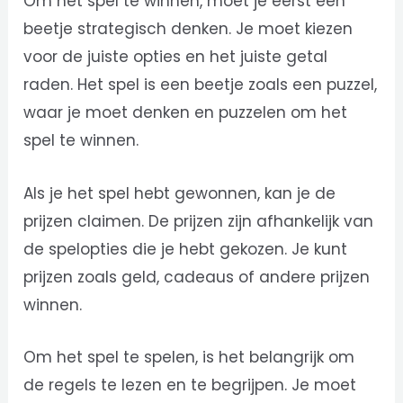
Om het spel te winnen, moet je eerst een
beetje strategisch denken. Je moet kiezen
voor de juiste opties en het juiste getal
raden. Het spel is een beetje zoals een puzzel,
waar je moet denken en puzzelen om het
spel te winnen.
Als je het spel hebt gewonnen, kan je de
prijzen claimen. De prijzen zijn afhankelijk van
de spelopties die je hebt gekozen. Je kunt
prijzen zoals geld, cadeaus of andere prijzen
winnen.
Om het spel te spelen, is het belangrijk om
de regels te lezen en te begrijpen. Je moet