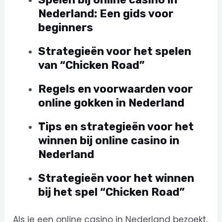
Nederland: Een gids voor
beginners
Strategieën voor het spelen
van “Chicken Road”
Regels en voorwaarden voor
online gokken in Nederland
Tips en strategieën voor het
winnen bij online casino in
Nederland
Strategieën voor het winnen
bij het spel “Chicken Road”
Als je een online casino in Nederland bezoekt,