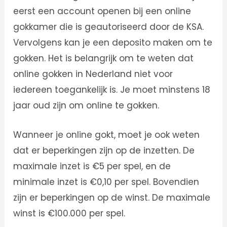
eerst een account openen bij een online
gokkamer die is geautoriseerd door de KSA.
Vervolgens kan je een deposito maken om te
gokken. Het is belangrijk om te weten dat
online gokken in Nederland niet voor
iedereen toegankelijk is. Je moet minstens 18
jaar oud zijn om online te gokken.
Wanneer je online gokt, moet je ook weten
dat er beperkingen zijn op de inzetten. De
maximale inzet is €5 per spel, en de
minimale inzet is €0,10 per spel. Bovendien
zijn er beperkingen op de winst. De maximale
winst is €100.000 per spel.