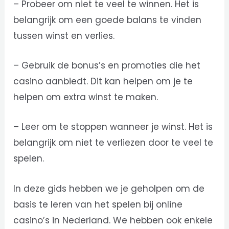
– Probeer om niet te veel te winnen. Het is
belangrijk om een goede balans te vinden
tussen winst en verlies.
– Gebruik de bonus’s en promoties die het
casino aanbiedt. Dit kan helpen om je te
helpen om extra winst te maken.
– Leer om te stoppen wanneer je winst. Het is
belangrijk om niet te verliezen door te veel te
spelen.
In deze gids hebben we je geholpen om de
basis te leren van het spelen bij online
casino’s in Nederland. We hebben ook enkele