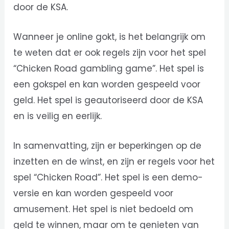
door de KSA.
Wanneer je online gokt, is het belangrijk om
te weten dat er ook regels zijn voor het spel
“Chicken Road gambling game”. Het spel is
een gokspel en kan worden gespeeld voor
geld. Het spel is geautoriseerd door de KSA
en is veilig en eerlijk.
In samenvatting, zijn er beperkingen op de
inzetten en de winst, en zijn er regels voor het
spel “Chicken Road”. Het spel is een demo-
versie en kan worden gespeeld voor
amusement. Het spel is niet bedoeld om
geld te winnen, maar om te genieten van