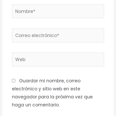
Nombre*
Correo
electrónico*
Web
Guardar mi nombre, correo
electrónico y sitio web en este
navegador para la próxima vez que
haga un comentario.