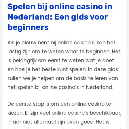
Spelen bij online casino in
Nederland: Een gids voor
beginners
Als je nieuw bent bij online casino’s, kan het
lastig zijn om te weten waar te beginnen. Het
is belangrijk om eerst te weten wat je doet
en hoe je het beste kunt spelen. In deze gids
zullen we je helpen om de basis te leren van
het spelen bij online casino’s in Nederland.
De eerste stap is om een online casino te
kiezen. Er zijn veel online casino’s beschikbaar,
maar niet allemaal zijn even goed. Het is