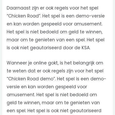
Daarnaast zijn er ook regels voor het spel
“Chicken Road”. Het spel is een demo-versie
en kan worden gespeeld voor amusement.
Het spel is niet bedoeld om geld te winnen,
maar om te genieten van een spel. Het spel
is ook niet geautoriseerd door de KSA.
Wanneer je online gokt, is het belangrijk om
te weten dat er ook regels zijn voor het spel
“Chicken Road demo”. Het spel is een demo-
versie en kan worden gespeeld voor
amusement. Het spel is niet bedoeld om
geld te winnen, maar om te genieten van
een spel. Het spel is ook niet geautoriseerd