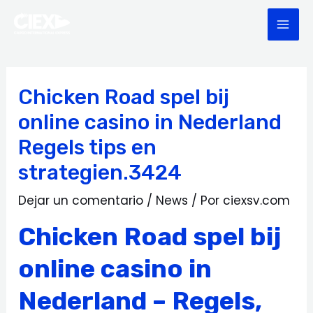
Ir
Navegación
MAI
al
de
ME
contenido
entradas
Chicken Road spel bij
online casino in Nederland
Regels tips en
strategien.3424
Dejar un comentario
/
News
/ Por
ciexsv.com
Chicken Road spel bij
online casino in
Nederland – Regels,