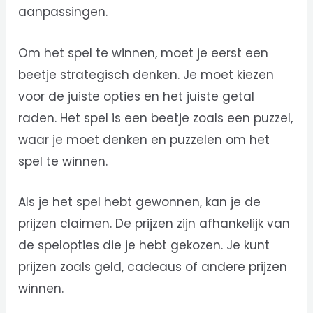
aanpassingen.
Om het spel te winnen, moet je eerst een
beetje strategisch denken. Je moet kiezen
voor de juiste opties en het juiste getal
raden. Het spel is een beetje zoals een puzzel,
waar je moet denken en puzzelen om het
spel te winnen.
Als je het spel hebt gewonnen, kan je de
prijzen claimen. De prijzen zijn afhankelijk van
de spelopties die je hebt gekozen. Je kunt
prijzen zoals geld, cadeaus of andere prijzen
winnen.