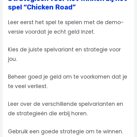
spel “Chicken Road”
Leer eerst het spel te spelen met de demo-
versie voordat je echt geld inzet.
Kies de juiste spelvariant en strategie voor
jou.
Beheer goed je geld om te voorkomen dat je
te veel verliest.
Leer over de verschillende spelvarianten en
de strategieën die erbij horen.
Gebruik een goede strategie om te winnen.