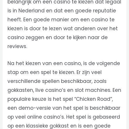
belangrijk om een casino te kiezen dat legaal
is in Nederland en dat een goede reputatie
heeft. Een goede manier om een casino te
kiezen is door te lezen wat anderen over het
casino zeggen en door te kijken naar de
reviews.
Na het kiezen van een casino, is de volgende
stap om een spel te kiezen. Er zijn veel
verschillende spellen beschikbaar, zoals
gokkasten, live casino’s en slot machines. Een
populaire keuze is het spel “Chicken Road”,
een demo-versie van het spel is beschikbaar
op veel online casino’s. Het spel is gebaseerd
op een klassieke gokkast en is een goede