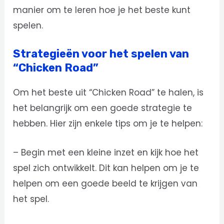
manier om te leren hoe je het beste kunt
spelen.
Strategieën voor het spelen van
“Chicken Road”
Om het beste uit “Chicken Road” te halen, is
het belangrijk om een goede strategie te
hebben. Hier zijn enkele tips om je te helpen:
– Begin met een kleine inzet en kijk hoe het
spel zich ontwikkelt. Dit kan helpen om je te
helpen om een goede beeld te krijgen van
het spel.