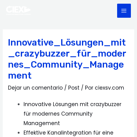
Ir
Navegación
MAI
al
de
ME
contenido
entradas
Innovative_Lösungen_mit
_crazybuzzer_für_moder
nes_Community_Manage
ment
Dejar un comentario
/
Post
/ Por
ciexsv.com
Innovative Lösungen mit crazybuzzer
für modernes Community
Management
Effektive Kanalintegration für eine