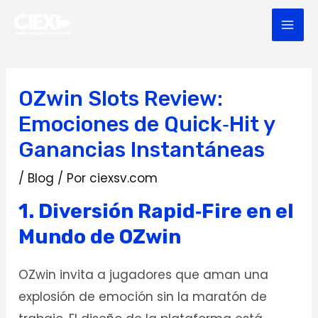
Ir
Navegación
MAI
al
de
ME
contenido
entradas
OZwin Slots Review:
Emociones de Quick‑Hit y
Ganancias Instantáneas
/
Blog
/ Por
ciexsv.com
1. Diversión Rapid‑Fire en el
Mundo de OZwin
OZwin invita a jugadores que aman una
explosión de emoción sin la maratón de