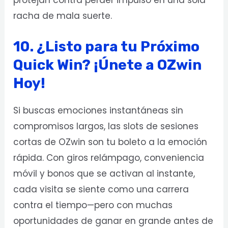
racha de mala suerte.
10. ¿Listo para tu Próximo
Quick Win? ¡Únete a OZwin
Hoy!
Si buscas emociones instantáneas sin
compromisos largos, las slots de sesiones
cortas de OZwin son tu boleto a la emoción
rápida. Con giros relámpago, conveniencia
móvil y bonos que se activan al instante,
cada visita se siente como una carrera
contra el tiempo—pero con muchas
oportunidades de ganar en grande antes de