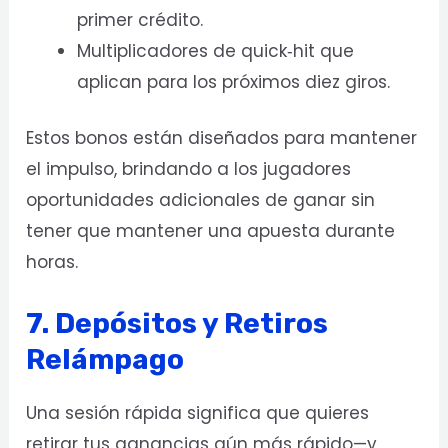
primer crédito.
Multiplicadores de quick‑hit que
aplican para los próximos diez giros.
Estos bonos están diseñados para mantener
el impulso, brindando a los jugadores
oportunidades adicionales de ganar sin
tener que mantener una apuesta durante
horas.
7. Depósitos y Retiros
Relámpago
Una sesión rápida significa que quieres
retirar tus ganancias aún más rápido—y