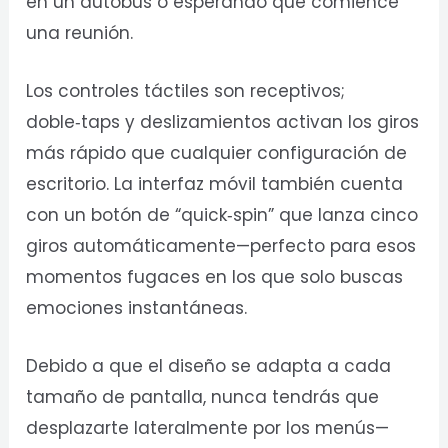
en un autobús o esperando que comience
una reunión.
Los controles táctiles son receptivos;
doble‑taps y deslizamientos activan los giros
más rápido que cualquier configuración de
escritorio. La interfaz móvil también cuenta
con un botón de “quick‑spin” que lanza cinco
giros automáticamente—perfecto para esos
momentos fugaces en los que solo buscas
emociones instantáneas.
Debido a que el diseño se adapta a cada
tamaño de pantalla, nunca tendrás que
desplazarte lateralmente por los menús—