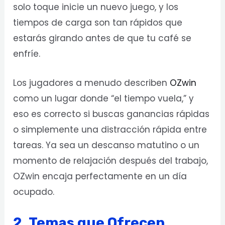
solo toque inicie un nuevo juego, y los
tiempos de carga son tan rápidos que
estarás girando antes de que tu café se
enfríe.
Los jugadores a menudo describen
OZwin
como un lugar donde “el tiempo vuela,” y
eso es correcto si buscas ganancias rápidas
o simplemente una distracción rápida entre
tareas. Ya sea un descanso matutino o un
momento de relajación después del trabajo,
OZwin encaja perfectamente en un día
ocupado.
2. Temas que Ofrecen