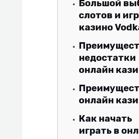
Большой вы
слотов и игр
казино Vodk
Преимущест
недостатки
онлайн каз
Преимущес
онлайн каз
Как начать
играть в он