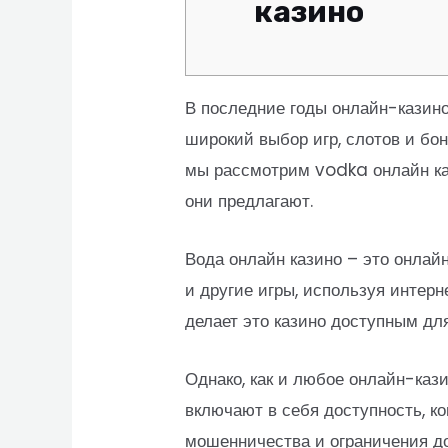
казино
В последние годы онлайн-казино
широкий выбор игр, слотов и бон
мы рассмотрим vodka онлайн каз
они предлагают.
Вода онлайн казино – это онлайн
и другие игры, используя интерне
делает это казино доступным дл
Однако, как и любое онлайн-каз
включают в себя доступность, к
мошенничества и ограничения до