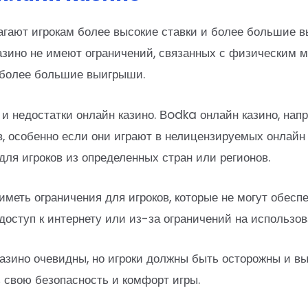
лагают игрокам более высокие ставки и более большие
 казино не имеют ограничений, связанных с физическим 
и более большие выигрыши.
ь и недостатки онлайн казино. Вodka онлайн казино, нап
, особенно если они играют в нелицензируемых онлайн к
для игроков из определенных стран или регионов.
 иметь ограничения для игроков, которые не могут обесп
доступ к интернету или из-за ограничений на использов
казино очевидны, но игроки должны быть осторожны и в
ь свою безопасность и комфорт игры.