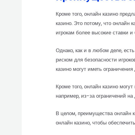
Кроме того, онлайн казино пред
казино. Это потому, что онлайн
игрокам более высокие ставки 
Однако, как и в любом деле, ест
риском для безопасности игроков
казино могут иметь ограничения 
Кроме того, онлайн казино могут
например, из-за ограничений на 
В целом, преимущества онлайн 
онлайн казино, чтобы обеспечит