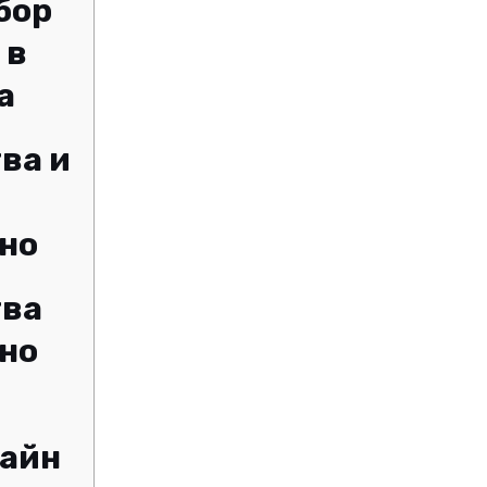
бор
 в
a
ва и
ино
тва
ино
лайн