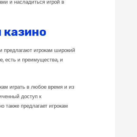
ами и насладиться игрой в
 казино
ни предлагают игрокам широкий
е, есть и преимущества, и
кам играть в любое время и из
ниченный доступ к
но также предлагает игрокам