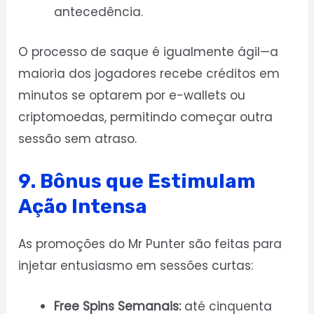
antecedência.
O processo de saque é igualmente ágil—a
maioria dos jogadores recebe créditos em
minutos se optarem por e-wallets ou
criptomoedas, permitindo começar outra
sessão sem atraso.
9. Bônus que Estimulam
Ação Intensa
As promoções do Mr Punter são feitas para
injetar entusiasmo em sessões curtas:
Free Spins Semanais:
até cinquenta