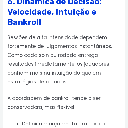
6. Dinâmica de Decisão:
Velocidade, Intuição e
Bankroll
Sessões de alta intensidade dependem
fortemente de julgamentos instantâneos.
Como cada spin ou rodada entrega
resultados imediatamente, os jogadores
confiam mais na intuição do que em
estratégias detalhadas.
A abordagem de bankroll tende a ser
conservadora, mas flexível:
Definir um orçamento fixo para a