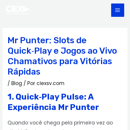
Ir
Navegación
MAI
al
de
ME
contenido
entradas
Mr Punter: Slots de
Quick‑Play e Jogos ao Vivo
Chamativos para Vitórias
Rápidas
/
Blog
/ Por
ciexsv.com
1. Quick‑Play Pulse: A
Experiência Mr Punter
Quando você chega pela primeira vez ao