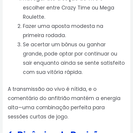
escolher entre Crazy Time ou Mega
Roulette.
Fazer uma aposta modesta na
primeira rodada.
Se acertar um bônus ou ganhar
grande, pode optar por continuar ou
sair enquanto ainda se sente satisfeito
com sua vitória rápida.
A transmissão ao vivo é nítida, e o
comentário do anfitrião mantém a energia
alta—uma combinação perfeita para
sessões curtas de jogo.