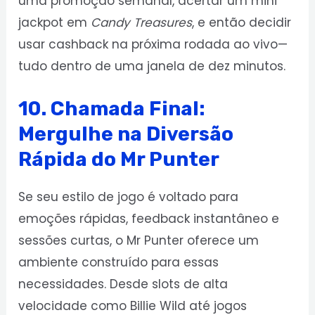
uma promoção semanal, acertar um mini
jackpot em
Candy Treasures
, e então decidir
usar cashback na próxima rodada ao vivo—
tudo dentro de uma janela de dez minutos.
10. Chamada Final:
Mergulhe na Diversão
Rápida do Mr Punter
Se seu estilo de jogo é voltado para
emoções rápidas, feedback instantâneo e
sessões curtas, o Mr Punter oferece um
ambiente construído para essas
necessidades. Desde slots de alta
velocidade como Billie Wild até jogos