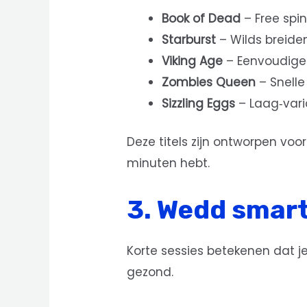
Book of Dead
– Free spi
Starburst
– Wilds breide
Viking Age
– Eenvoudige 
Zombies Queen
– Snelle
Sizzling Eggs
– Laag‑vari
Deze titels zijn ontworpen voo
minuten hebt.
3. Wedd smart
Korte sessies betekenen dat je 
gezond.