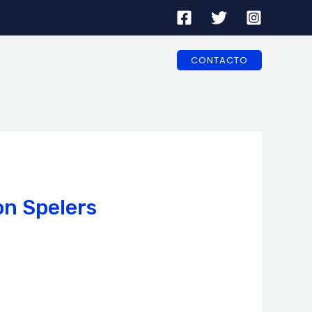
CONTACTO
on Spelers