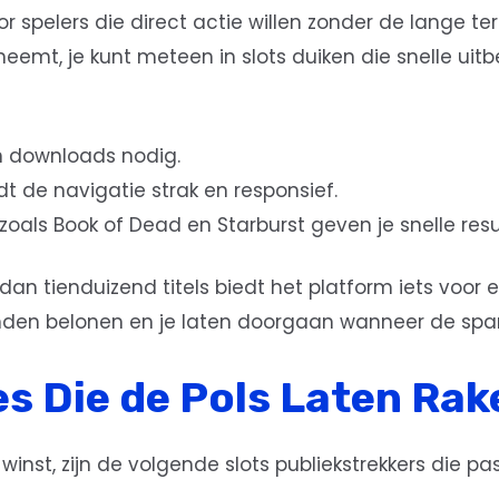
 spelers die direct actie willen zonder de lange ter
neemt, je kunt meteen in slots duiken die snelle ui
en downloads nodig.
dt de navigatie strak en responsief.
oals Book of Dead en Starburst geven je snelle resu
an tienduizend titels biedt het platform iets voor e
onden belonen en je laten doorgaan wanneer de span
s Die de Pols Laten Rak
 winst, zijn de volgende slots publiekstrekkers die pa