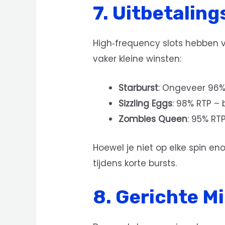
7. Uitbetalin
High‑frequency slots hebben v
vaker kleine winsten:
Starburst
: Ongeveer 96%
Sizzling Eggs
: 98% RTP –
Zombies Queen
: 95% RT
Hoewel je niet op elke spin e
tijdens korte bursts.
8. Gerichte M