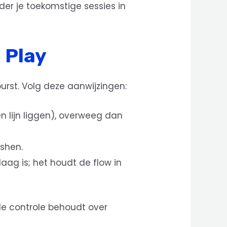
der je toekomstige sessies in
 Play
rst. Volg deze aanwijzingen:
n lijn liggen), overweeg dan
ashen.
aag is; het houdt de flow in
 de controle behoudt over