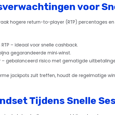
gsverwachtingen voor Sn
aak hogere return-to-player (RTP) percentages en 
 RTP – ideaal voor snelle cashback.
 bijna gegarandeerde mini‑winst.
P – gebalanceerd risico met gematigde uitbetaling
norme jackpots zult treffen, houdt de regelmatige w
indset Tijdens Snelle Se