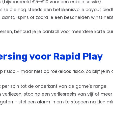
 (bijvoorbeeld €5–€10 voor een enkele sessie).
size die nog steeds een betekenisvolle payout biedt
 aantal spins of zodra je een bescheiden winst heb
rsen, behoud je je bankroll voor meerdere korte bur
ersing voor Rapid Play
risico – maar niet op roekeloos risico. Zo blijf je in 
t per spin tot de onderkant van de game’s range.
verliezen; stop na een verliesreeks van vijf of meer 
 gaten – stel een alarm in om te stoppen na tien mi