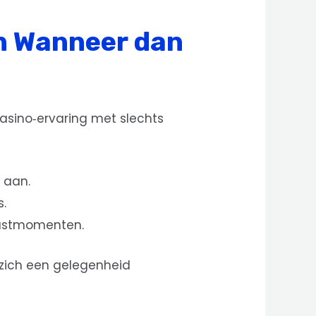
en Wanneer dan
casino‑ervaring met slechts
 aan.
s.
 rustmomenten.
 zich een gelegenheid