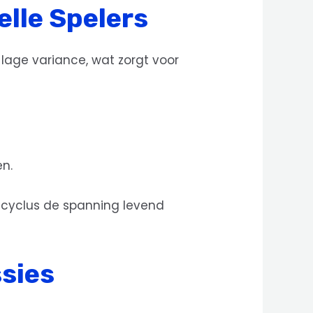
elle Spelers
lage variance, wat zorgt voor
en.
incyclus de spanning levend
ssies