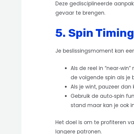
Deze gedisciplineerde aanpak 
gevaar te brengen.
5. Spin Timin
Je beslissingsmoment kan een
Als de reel in “near‑win
de volgende spin als je b
Als je wint, pauzeer dan
Gebruik de auto‑spin fun
stand maar kan je ook i
Het doel is om te profiteren v
langere patronen.