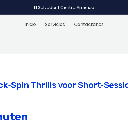
El Salvador | Centro América
Inicio
Servicios
Contactanos
k‑Spin Thrills voor Short‑Sessi
inuten