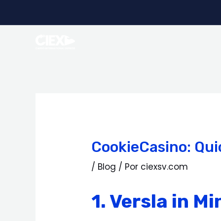
Ir
Navegación
al
de
contenido
entradas
CookieCasino: Quic
/
Blog
/ Por
ciexsv.com
1. Versla in M