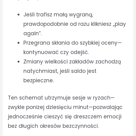
Jeśli trafisz małą wygraną,
prawdopodobnie od razu klikniesz „play
again”.
Przegrana skłania do szybkiej oceny—
kontynuować czy odejść.
Zmiany wielkości zakładów zachodzą
natychmiast, jeśli saldo jest
bezpieczne.
Ten schemat utrzymuje sesje w ryzach—
zwykle poniżej dziesięciu minut—pozwalając
jednocześnie cieszyć się dreszczem emocji
bez długich okresów bezczynności.