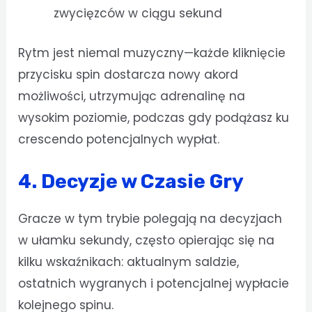
zwycięzców w ciągu sekund
Rytm jest niemal muzyczny—każde kliknięcie
przycisku spin dostarcza nowy akord
możliwości, utrzymując adrenalinę na
wysokim poziomie, podczas gdy podążasz ku
crescendo potencjalnych wypłat.
4. Decyzje w Czasie Gry
Gracze w tym trybie polegają na decyzjach
w ułamku sekundy, często opierając się na
kilku wskaźnikach: aktualnym saldzie,
ostatnich wygranych i potencjalnej wypłacie
kolejnego spinu.