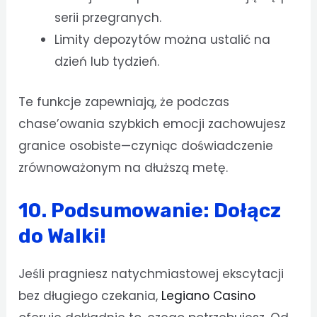
serii przegranych.
Limity depozytów można ustalić na
dzień lub tydzień.
Te funkcje zapewniają, że podczas
chase’owania szybkich emocji zachowujesz
granice osobiste—czyniąc doświadczenie
zrównoważonym na dłuższą metę.
10. Podsumowanie: Dołącz
do Walki!
Jeśli pragniesz natychmiastowej ekscytacji
bez długiego czekania,
Legiano Casino