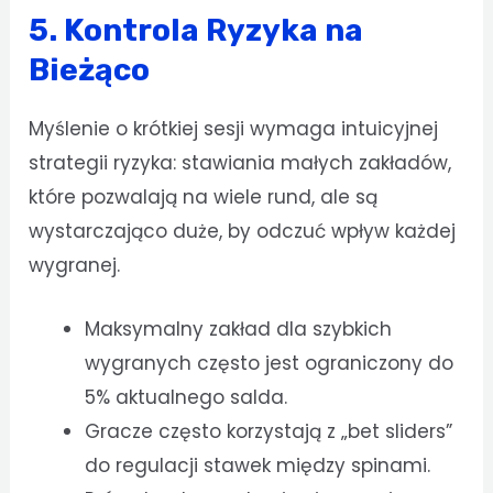
5. Kontrola Ryzyka na
Bieżąco
Myślenie o krótkiej sesji wymaga intuicyjnej
strategii ryzyka: stawiania małych zakładów,
które pozwalają na wiele rund, ale są
wystarczająco duże, by odczuć wpływ każdej
wygranej.
Maksymalny zakład dla szybkich
wygranych często jest ograniczony do
5% aktualnego salda.
Gracze często korzystają z „bet sliders”
do regulacji stawek między spinami.