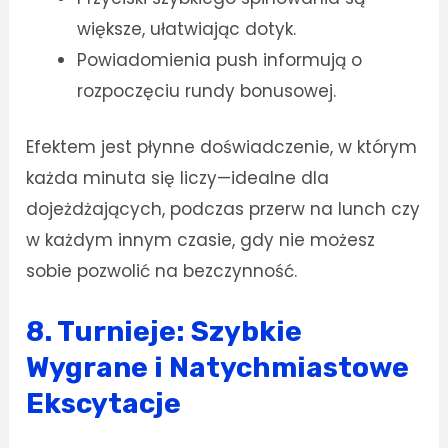
większe, ułatwiając dotyk.
Powiadomienia push informują o
rozpoczęciu rundy bonusowej.
Efektem jest płynne doświadczenie, w którym
każda minuta się liczy—idealne dla
dojeżdżających, podczas przerw na lunch czy
w każdym innym czasie, gdy nie możesz
sobie pozwolić na bezczynność.
8. Turnieje: Szybkie
Wygrane i Natychmiastowe
Ekscytacje