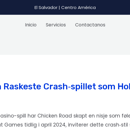
El Salvador | Centro América
Inicio
Servicios
Contactanos
 Raskeste Crash‑spillet som Ho
casino-spill har Chicken Road skapt en nisje som føl
Games tidlig i april 2024, inviterer dette crash‑stil sp