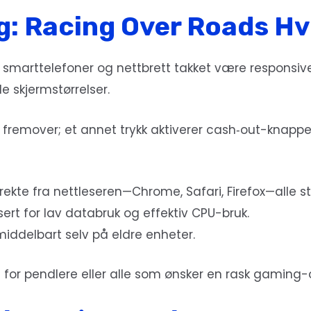
g: Racing Over Roads H
 smarttelefoner og nettbrett takket være responsive
e skjermstørrelser.
steg fremover; et annet trykk aktiverer cash‑out-kna
irekte fra nettleseren—Chrome, Safari, Firefox—alle st
ert for lav databruk og effektiv CPU-bruk.
middelbart selv på eldre enheter.
 for pendlere eller alle som ønsker en rask gaming-