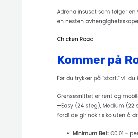
Adrenalinsuset som følger en v
en nesten avhengighetsskapen
Chicken Road
Kommer på Roa
Før du trykker på “start,” vil
Grensesnittet er rent og mobil
—Easy (24 steg), Medium (22 st
fordi de gir nok risiko uten å d
Minimum Bet:
€0.01 – per