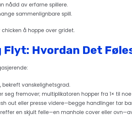
n nådd av erfarne spillere.
ange sammenlignbare spill.
r chicken å hoppe over gridet.
 Flyt: Hvordan Det Føles
gasjerende:
s, bekreft vanskelighetsgrad.
r seg fremover; multiplikatoren hopper fra 1× til noe
ash out eller presse videre—begge handlinger tar bare
g treffer en skjult felle—en manhole cover eller ovn—