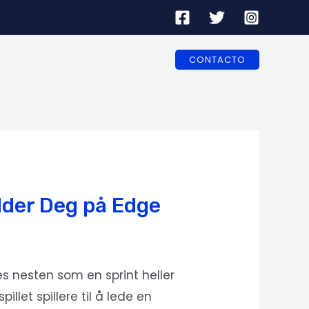
CONTACTO
lder Deg på Edge
es nesten som en sprint heller
illet spillere til å lede en