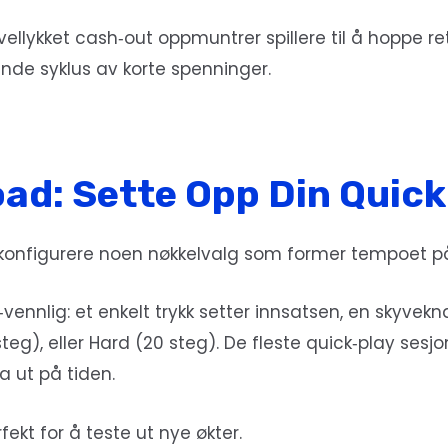
ellykket cash‑out oppmuntrer spillere til å hoppe ret
de syklus av korte spenninger.
d: Sette Opp Din Quick
 du konfigurere noen nøkkelvalg som former tempoet p
‑vennlig: et enkelt trykk setter innsatsen, en skyve
eg), eller Hard (20 steg). De fleste quick‑play ses
ra ut på tiden.
fekt for å teste ut nye økter.