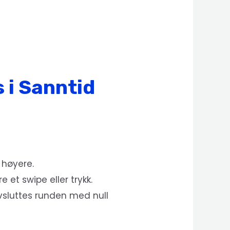
 i Sanntid
 høyere.
 et swipe eller trykk.
avsluttes runden med null