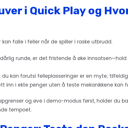
ruver i Quick Play og Hv
an falle i feller når de spiller i raske utbrudd.
 dårlig runde, er det fristende å øke innsatsen—hol
 du kan forutsi felleplasseringer er en myte; tilfeldi
tt inn i ekte penger uten å teste mekanikkene kan føre
tapgrenser og øve i demo-modus først, holder du b
nde tempoet.