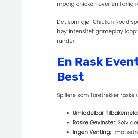
modig chicken over en farlig ro
Det som gjør Chicken Road spes
høy‑intensitet gameplay loop: 
runder.
En Rask Event
Best
Spillere som foretrekker raske 
Umiddelbar Tilbakemeld
Raske Gevinster:
Selv de
Ingen Venting:
I motsetni