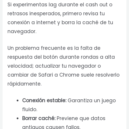
Si experimentas lag durante el cash out o
retrasos inesperados, primero revisa tu
conexión a internet y borra la caché de tu
navegador.
Un problema frecuente es la falta de
respuesta del botón durante rondas a alta
velocidad; actualizar tu navegador o
cambiar de Safari a Chrome suele resolverlo
rápidamente.
Conexión estable:
Garantiza un juego
fluido.
Borrar caché:
Previene que datos
antiguos causen fallos.