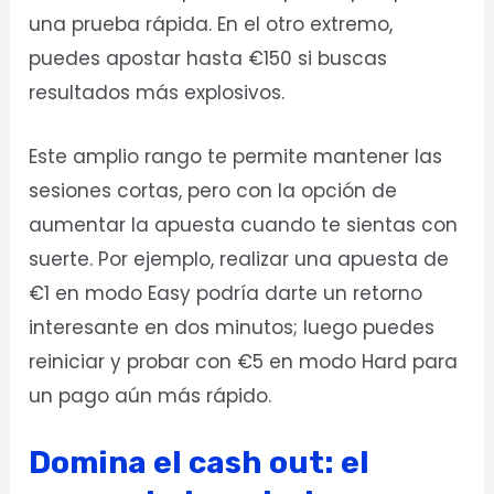
una prueba rápida. En el otro extremo,
puedes apostar hasta €150 si buscas
resultados más explosivos.
Este amplio rango te permite mantener las
sesiones cortas, pero con la opción de
aumentar la apuesta cuando te sientas con
suerte. Por ejemplo, realizar una apuesta de
€1 en modo Easy podría darte un retorno
interesante en dos minutos; luego puedes
reiniciar y probar con €5 en modo Hard para
un pago aún más rápido.
Domina el cash out: el