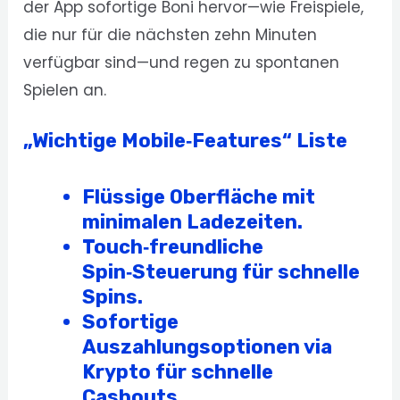
der App sofortige Boni hervor—wie Freispiele,
die nur für die nächsten zehn Minuten
verfügbar sind—und regen zu spontanen
Spielen an.
„Wichtige Mobile‑Features“ Liste
Flüssige Oberfläche mit
minimalen Ladezeiten.
Touch‑freundliche
Spin‑Steuerung für schnelle
Spins.
Sofortige
Auszahlungsoptionen via
Krypto für schnelle
Cashouts.