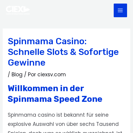
Ir
Navegación
MAI
al
de
ME
contenido
entradas
Spinmama Casino:
Schnelle Slots & Sofortige
Gewinne
/
Blog
/ Por
ciexsv.com
Willkommen in der
Spinmama Speed Zone
Spinmama casino ist bekannt für seine
explosive Auswahl von über sechs Tausend