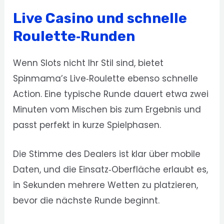
Live Casino und schnelle
Roulette‑Runden
Wenn Slots nicht Ihr Stil sind, bietet
Spinmama’s Live‑Roulette ebenso schnelle
Action. Eine typische Runde dauert etwa zwei
Minuten vom Mischen bis zum Ergebnis und
passt perfekt in kurze Spielphasen.
Die Stimme des Dealers ist klar über mobile
Daten, und die Einsatz‑Oberfläche erlaubt es,
in Sekunden mehrere Wetten zu platzieren,
bevor die nächste Runde beginnt.