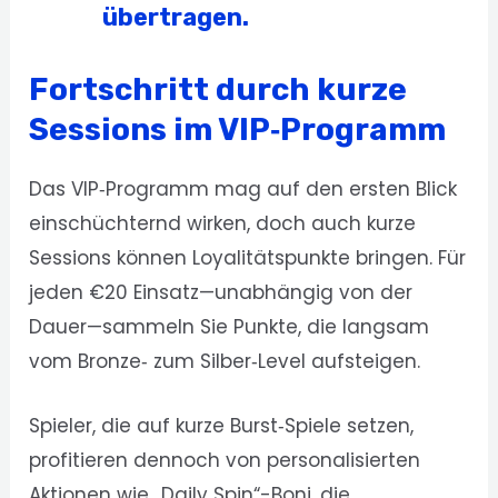
übertragen.
Fortschritt durch kurze
Sessions im VIP‑Programm
Das VIP‑Programm mag auf den ersten Blick
einschüchternd wirken, doch auch kurze
Sessions können Loyalitätspunkte bringen. Für
jeden €20 Einsatz—unabhängig von der
Dauer—sammeln Sie Punkte, die langsam
vom Bronze‑ zum Silber‑Level aufsteigen.
Spieler, die auf kurze Burst‑Spiele setzen,
profitieren dennoch von personalisierten
Aktionen wie „Daily Spin“-Boni, die