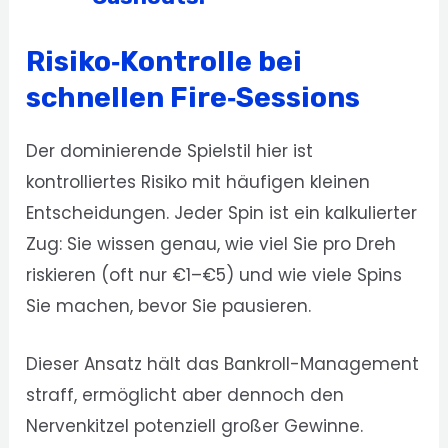
Risiko‑Kontrolle bei
schnellen Fire‑Sessions
Der dominierende Spielstil hier ist
kontrolliertes Risiko mit häufigen kleinen
Entscheidungen. Jeder Spin ist ein kalkulierter
Zug: Sie wissen genau, wie viel Sie pro Dreh
riskieren (oft nur €1–€5) und wie viele Spins
Sie machen, bevor Sie pausieren.
Dieser Ansatz hält das Bankroll-Management
straff, ermöglicht aber dennoch den
Nervenkitzel potenziell großer Gewinne.