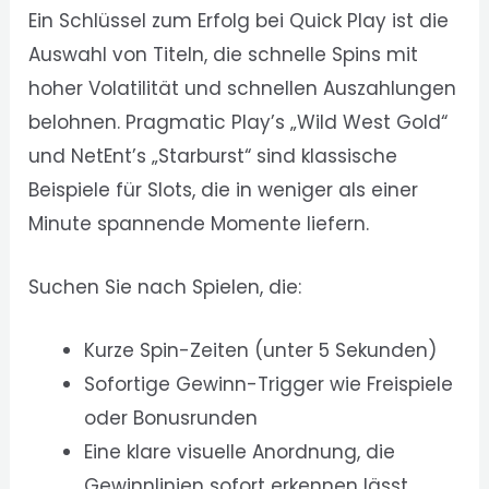
Ein Schlüssel zum Erfolg bei Quick Play ist die
Auswahl von Titeln, die schnelle Spins mit
hoher Volatilität und schnellen Auszahlungen
belohnen. Pragmatic Play’s „Wild West Gold“
und NetEnt’s „Starburst“ sind klassische
Beispiele für Slots, die in weniger als einer
Minute spannende Momente liefern.
Suchen Sie nach Spielen, die:
Kurze Spin-Zeiten (unter 5 Sekunden)
Sofortige Gewinn-Trigger wie Freispiele
oder Bonusrunden
Eine klare visuelle Anordnung, die
Gewinnlinien sofort erkennen lässt