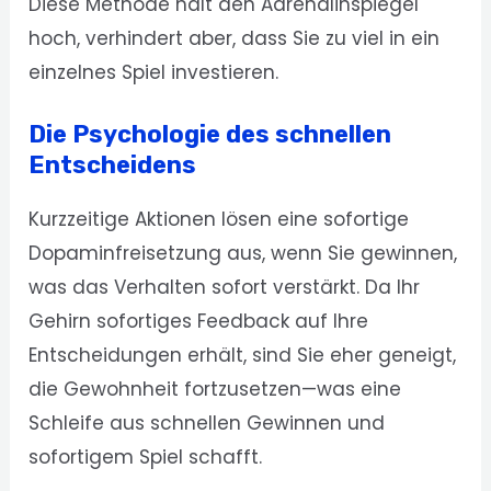
Diese Methode hält den Adrenalinspiegel
hoch, verhindert aber, dass Sie zu viel in ein
einzelnes Spiel investieren.
Die Psychologie des schnellen
Entscheidens
Kurzzeitige Aktionen lösen eine sofortige
Dopaminfreisetzung aus, wenn Sie gewinnen,
was das Verhalten sofort verstärkt. Da Ihr
Gehirn sofortiges Feedback auf Ihre
Entscheidungen erhält, sind Sie eher geneigt,
die Gewohnheit fortzusetzen—was eine
Schleife aus schnellen Gewinnen und
sofortigem Spiel schafft.