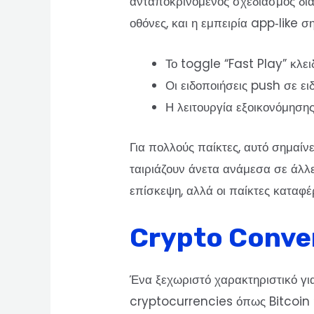
ανταποκρινόμενος σχεδιασμός διασ
οθόνες, και η εμπειρία app‑like σ
Το toggle “Fast Play” κλει
Οι ειδοποιήσεις push σε ε
Η λειτουργία εξοικονόμηση
Για πολλούς παίκτες, αυτό σημαί
ταιριάζουν άνετα ανάμεσα σε άλλ
επίσκεψη, αλλά οι παίκτες καταφ
Crypto Conve
Ένα ξεχωριστό χαρακτηριστικό γι
cryptocurrencies όπως Bitcoin ή