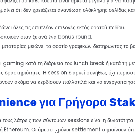
φαλίζει ότι κάθε κουμπί είναι αρκετά μεγάλο για να πατη
ημαίνει ότι δεν χρειάζεται ανανέωση ολόκληρης σελίδας κατ
δώνει όλες τις επιπλέον επιλογές εκτός ορατού πεδίου.
ιδοποιούν όταν ξεκινά ένα bonus round.
ς μπαταρίας μειώνει το φορτίο γραφικών διατηρώντας το
νει gaming κατά τη διάρκεια του lunch break ή κατά τη μ
ες δραστηριότητες. Η session διαρκεί συνήθως όχι περισ
έρνουν ακόμα να κερδίσουν πολλαπλά και να ενεργοποιήσο
nience για Γρήγορα Sta
α τους λάτρεις των σύντομων sessions είναι η δυνατότητ
 Ethereum. Οι άμεσοι χρόνοι settlement σημαίνουν ότι 