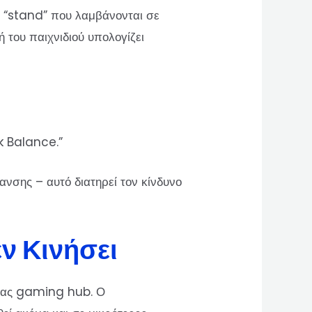
ή “stand” που λαμβάνονται σε
 του παιχνιδιού υπολογίζει
k Balance.”
νσης – αυτό διατηρεί τον κίνδυνο
ν Κινήσει
ητας gaming hub. Ο