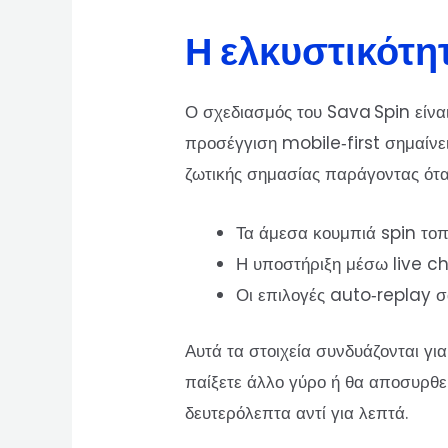
Η ελκυστικότη
Ο σχεδιασμός του Sava Spin είνα
προσέγγιση mobile‑first σημαίνει 
ζωτικής σημασίας παράγοντας ότα
Τα άμεσα κουμπιά spin τοπ
Η υποστήριξη μέσω live ch
Οι επιλογές auto‑replay σα
Αυτά τα στοιχεία συνδυάζονται γι
παίξετε άλλο γύρο ή θα αποσυρθε
δευτερόλεπτα αντί για λεπτά.