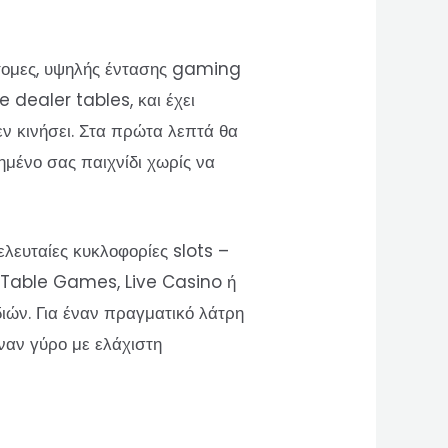
ύντομες, υψηλής έντασης gaming
e dealer tables, και έχει
εν κινήσει. Στα πρώτα λεπτά θα
ημένο σας παιχνίδι χωρίς να
ελευταίες κυκλοφορίες slots –
ts, Table Games, Live Casino ή
διών. Για έναν πραγματικό λάτρη
ναν γύρο με ελάχιστη