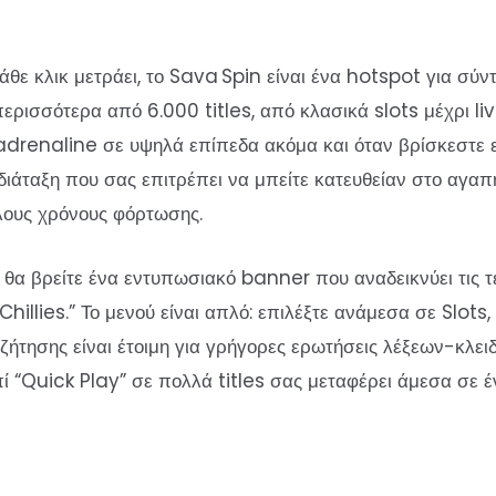
άθε κλικ μετράει, το Sava Spin είναι ένα hotspot για σ
ερισσότερα από 6.000 titles, από κλασικά slots μέχρι liv
 adrenaline σε υψηλά επίπεδα ακόμα και όταν βρίσκεστε 
ιάταξη που σας επιτρέπει να μπείτε κατευθείαν στο αγαπ
λους χρόνους φόρτωσης.
 θα βρείτε ένα εντυπωσιακό banner που αναδεικνύει τις τ
Chillies.” Το μενού είναι απλό: επιλέξτε ανάμεσα σε Slo
ζήτησης είναι έτοιμη για γρήγορες ερωτήσεις λέξεων-κλει
ί “Quick Play” σε πολλά titles σας μεταφέρει άμεσα σε έ