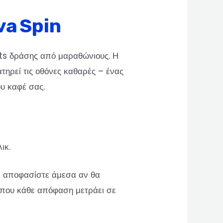
va Spin
sts δράσης από μαραθώνιους. Η
ιατηρεί τις οθόνες καθαρές – ένας
υ καφέ σας.
ικ.
αι αποφασίστε άμεσα αν θα
 όπου κάθε απόφαση μετράει σε