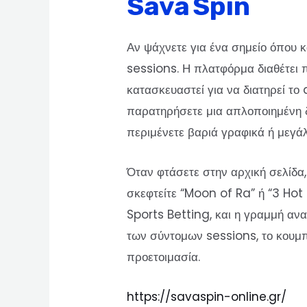
Sava Spin
Αν ψάχνετε για ένα σημείο όπου κ
sessions. Η πλατφόρμα διαθέτει π
κατασκευαστεί για να διατηρεί το
παρατηρήσετε μια απλοποιημένη δ
περιμένετε βαριά γραφικά ή μεγά
Όταν φτάσετε στην αρχική σελίδα,
σκεφτείτε “Moon of Ra” ή “3 Hot 
Sports Betting, και η γραμμή ανα
των σύντομων sessions, το κουμπ
προετοιμασία.
https://savaspin-online.gr/