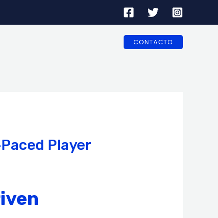
CONTACTO
‑Paced Player
riven