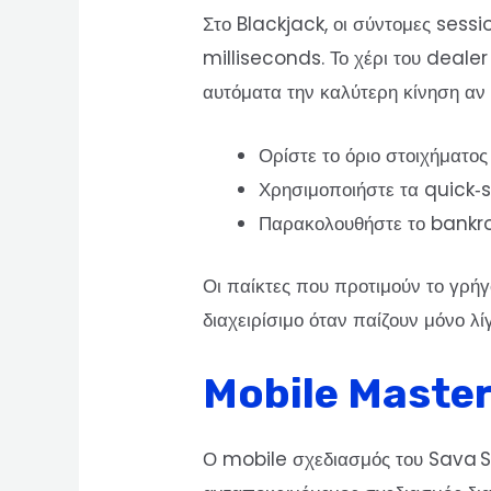
Στο Blackjack, οι σύντομες sess
milliseconds. Το χέρι του dealer
αυτόματα την καλύτερη κίνηση αν 
Ορίστε το όριο στοιχήματος
Χρησιμοποιήστε τα quick‑s
Παρακολουθήστε το bankro
Οι παίκτες που προτιμούν το γρήγ
διαχειρίσιμο όταν παίζουν μόνο λ
Mobile Master
Ο mobile σχεδιασμός του Sava 