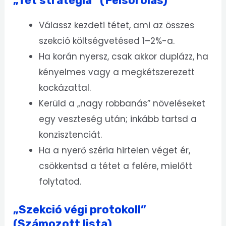
„Tét stratégia” (Felsorolás)
Válassz kezdeti tétet, ami az összes
szekció költségvetésed 1–2%-a.
Ha korán nyersz, csak akkor duplázz, ha
kényelmes vagy a megkétszerezett
kockázattal.
Kerüld a „nagy robbanás” növeléseket
egy veszteség után; inkább tartsd a
konzisztenciát.
Ha a nyerő széria hirtelen véget ér,
csökkentsd a tétet a felére, mielőtt
folytatod.
„Szekció végi protokoll”
(Számozott lista)