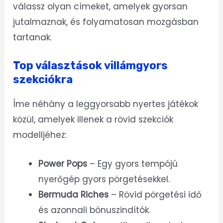
válassz olyan címeket, amelyek gyorsan
jutalmaznak, és folyamatosan mozgásban
tartanak.
Top választások villámgyors
szekciókra
Íme néhány a leggyorsabb nyertes játékok
közül, amelyek illenek a rövid szekciók
modelljéhez:
Power Pops
– Egy gyors tempójú
nyerőgép gyors pörgetésekkel.
Bermuda Riches
– Rövid pörgetési idő
és azonnali bónuszindítók.