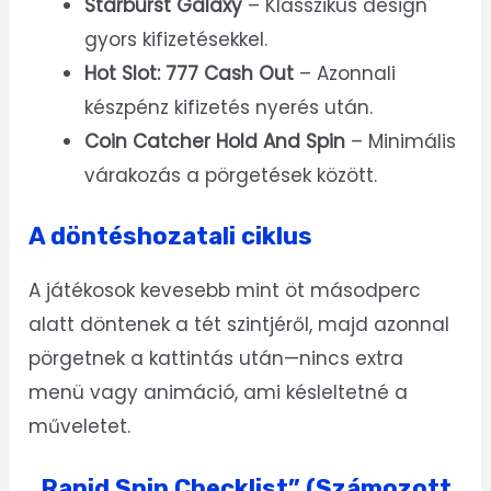
Starburst Galaxy
– Klasszikus design
gyors kifizetésekkel.
Hot Slot: 777 Cash Out
– Azonnali
készpénz kifizetés nyerés után.
Coin Catcher Hold And Spin
– Minimális
várakozás a pörgetések között.
A döntéshozatali ciklus
A játékosok kevesebb mint öt másodperc
alatt döntenek a tét szintjéről, majd azonnal
pörgetnek a kattintás után—nincs extra
menü vagy animáció, ami késleltetné a
műveletet.
„Rapid Spin Checklist” (Számozott