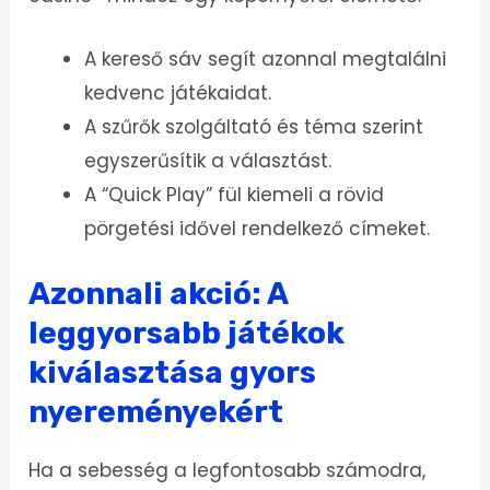
A kereső sáv segít azonnal megtalálni
kedvenc játékaidat.
A szűrők szolgáltató és téma szerint
egyszerűsítik a választást.
A “Quick Play” fül kiemeli a rövid
pörgetési idővel rendelkező címeket.
Azonnali akció: A
leggyorsabb játékok
kiválasztása gyors
nyereményekért
Ha a sebesség a legfontosabb számodra,