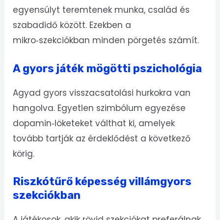
egyensúlyt teremtenek munka, család és
szabadidő között. Ezekben a
mikro‑szekciókban minden pörgetés számít.
A gyors játék mögötti pszichológia
Agyad gyors visszacsatolási hurkokra van
hangolva. Egyetlen szimbólum egyezése
dopamin‑löketeket válthat ki, amelyek
tovább tartják az érdeklődést a következő
körig.
Riszkótűrő képesség villámgyors
szekciókban
A játékosok, akik rövid szekciókat preferálnak,