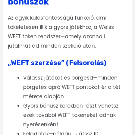
bónuszok
Az egyik kulcsfontosságú funkció, ami
tökéletesen illik a gyors játékhoz, a Weiss
WEFT token rendszer—amely azonnali
jutalmat ad minden szekció után.
„WEFT szerzése” (Felsorolás)
Válassz játékot és pörgesd—minden
pörgetés apró WEFT pontokat ér a tét
mérete alapján.
Gyors bónusz körökben részt vehetsz;
ezek további WEFT tokeneket adnak
nyerésenként.
Feladatok—például „Játssz 10