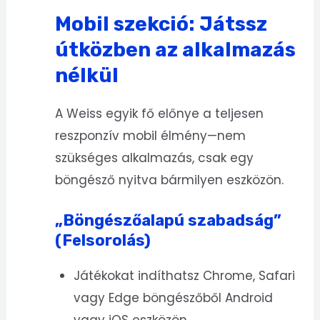
Mobil szekció: Játssz
útközben az alkalmazás
nélkül
A Weiss egyik fő előnye a teljesen
reszponzív mobil élmény—nem
szükséges alkalmazás, csak egy
böngésző nyitva bármilyen eszközön.
„Böngészőalapú szabadság”
(Felsorolás)
Játékokat indíthatsz Chrome, Safari
vagy Edge böngészőből Android
vagy iOS eszközön.