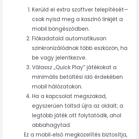
Kerüld el extra szoftver telepítését—
csak nyisd meg a kaszinó linkjét a
mobil böngésződben.
Fiókadataid automatikusan
szinkronizálódnak több eszközön, ha
be vagy jelentkezve.
Válassz „Quick Play” játékokat a
minimális betöltési idő érdekében
mobil hálózatokon.
Ha a kapcsolat megszakad,
egyszerűen töltsd újra az oldalt; a
legtöbb játék ott folytatódik, ahol
abbahagytad.
Ez a mobil‑első megközelítés biztosítja,