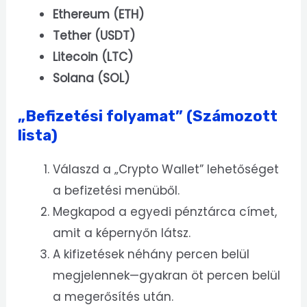
Ethereum (ETH)
Tether (USDT)
Litecoin (LTC)
Solana (SOL)
„Befizetési folyamat” (Számozott
lista)
Válaszd a „Crypto Wallet” lehetőséget
a befizetési menüből.
Megkapod a egyedi pénztárca címet,
amit a képernyőn látsz.
A kifizetések néhány percen belül
megjelennek—gyakran öt percen belül
a megerősítés után.