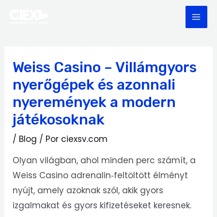
Ir
Navegación
MAI
al
de
ME
contenido
entradas
Weiss Casino – Villámgyors
nyerőgépek és azonnali
nyeremények a modern
játékosoknak
/
Blog
/ Por
ciexsv.com
Olyan világban, ahol minden perc számít, a
Weiss Casino adrenalin‑feltöltött élményt
nyújt, amely azoknak szól, akik gyors
izgalmakat és gyors kifizetéseket keresnek.