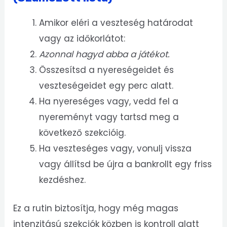
Amikor eléri a veszteség határodat
vagy az időkorlátot:
Azonnal hagyd abba a játékot.
Összesítsd a nyereségeidet és
veszteségeidet egy perc alatt.
Ha nyereséges vagy, vedd fel a
nyereményt vagy tartsd meg a
következő szekcióig.
Ha veszteséges vagy, vonulj vissza
vagy állítsd be újra a bankrollt egy friss
kezdéshez.
Ez a rutin biztosítja, hogy még magas
intenzitású szekciók közben is kontroll alatt