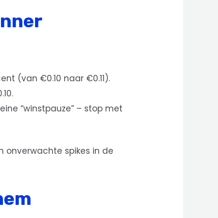
unner
nt (van €0.10 naar €0.11).
.10.
leine “winstpauze” – stop met
van onverwachte spikes in de
Them