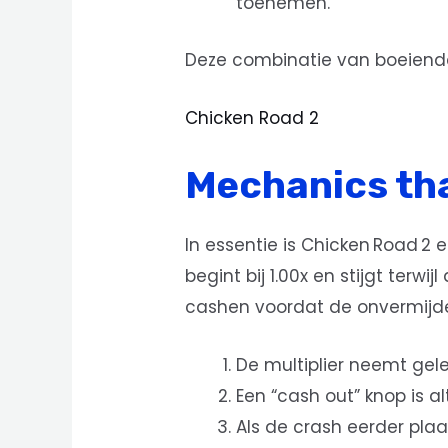
toenemen.
Deze combinatie van boeiende v
Chicken Road 2
Mechanics tha
In essentie is Chicken Road 2
begint bij 1.00x en stijgt terw
cashen voordat de onvermijdel
De multiplier neemt gele
Een “cash out” knop is alt
Als de crash eerder plaats