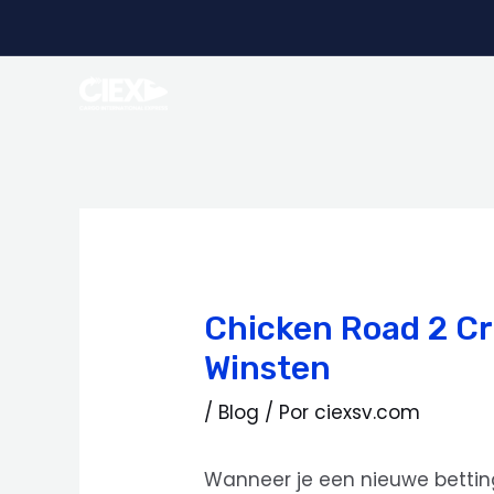
Ir
Navegación
al
de
contenido
entradas
Chicken Road 2 Cr
Winsten
/
Blog
/ Por
ciexsv.com
Wanneer je een nieuwe betting 