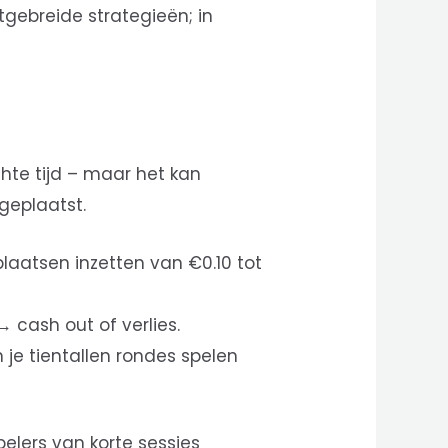
tgebreide strategieën; in
chte tijd – maar het kan
geplaatst.
laatsen inzetten van €0.10 tot
→ cash out of verlies.
je tientallen rondes spelen
elers van korte sessies