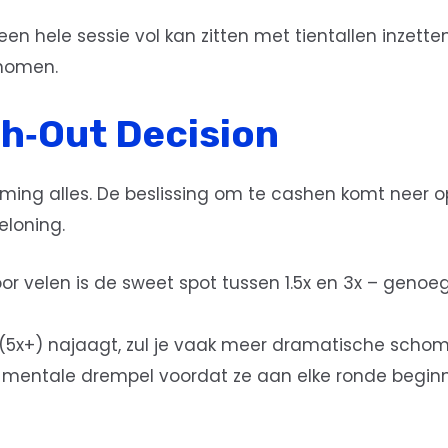
een hele sessie vol kan zitten met tientallen inzette
enomen.
h‑Out Decision
timing alles. De beslissing om te cashen komt neer op
eloning.
or velen is de sweet spot tussen 1.5x en 3x – geno
s (5x+) najaagt, zul je vaak meer dramatische schomm
 mentale drempel voordat ze aan elke ronde beginnen: