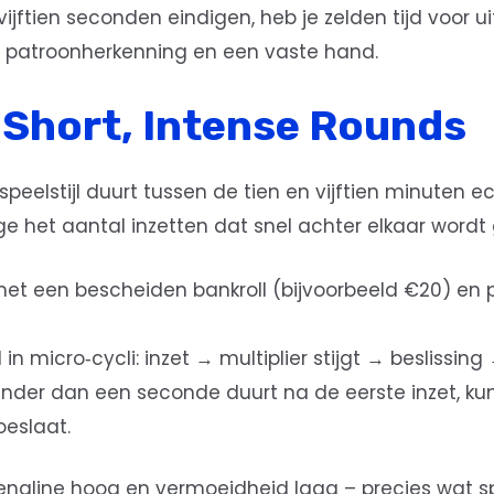
ftien seconden eindigen, heb je zelden tijd voor ui
p patroonherkenning en een vaste hand.
 Short, Intense Rounds
speelstijl duurt tussen de tien en vijftien minuten e
 het aantal inzetten dat snel achter elkaar wordt 
et een bescheiden bankroll (bijvoorbeeld €20) en p
n micro‑cycli: inzet → multiplier stijgt → beslissing 
nder dan een seconde duurt na de eerste inzet, kun 
eslaat.
enaline hoog en vermoeidheid laag – precies wat sp