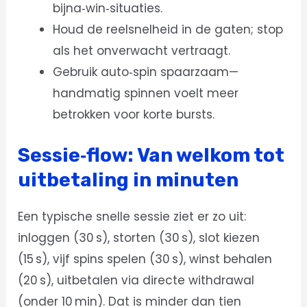
bijna‑win‑situaties.
Houd de reelsnelheid in de gaten; stop
als het onverwacht vertraagt.
Gebruik auto‑spin spaarzaam—
handmatig spinnen voelt meer
betrokken voor korte bursts.
Sessie‑flow: Van welkom tot
uitbetaling in minuten
Een typische snelle sessie ziet er zo uit:
inloggen (30 s), storten (30 s), slot kiezen
(15 s), vijf spins spelen (30 s), winst behalen
(20 s), uitbetalen via directe withdrawal
(onder 10 min). Dat is minder dan tien