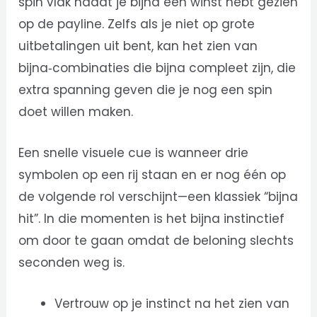
spin vlak nadat je bijna een winst hebt gezien
op de payline. Zelfs als je niet op grote
uitbetalingen uit bent, kan het zien van
bijna‑combinaties die bijna compleet zijn, die
extra spanning geven die je nog een spin
doet willen maken.
Een snelle visuele cue is wanneer drie
symbolen op een rij staan en er nog één op
de volgende rol verschijnt—een klassiek “bijna
hit”. In die momenten is het bijna instinctief
om door te gaan omdat de beloning slechts
seconden weg is.
Vertrouw op je instinct na het zien van