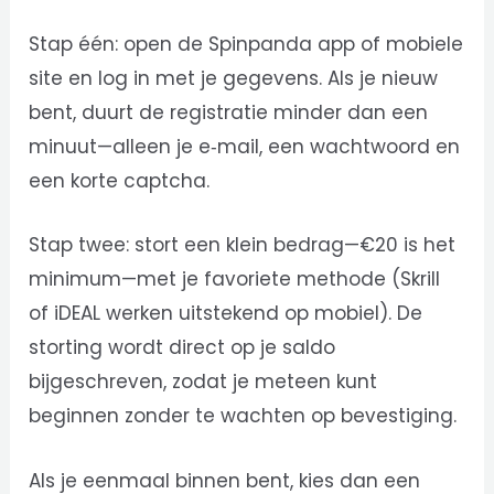
Stap één: open de Spinpanda app of mobiele
site en log in met je gegevens. Als je nieuw
bent, duurt de registratie minder dan een
minuut—alleen je e‑mail, een wachtwoord en
een korte captcha.
Stap twee: stort een klein bedrag—€20 is het
minimum—met je favoriete methode (Skrill
of iDEAL werken uitstekend op mobiel). De
storting wordt direct op je saldo
bijgeschreven, zodat je meteen kunt
beginnen zonder te wachten op bevestiging.
Als je eenmaal binnen bent, kies dan een